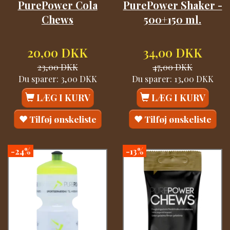
PurePower Cola
PurePower Shaker -
Chews
500+150 ml.
20,00 DKK
34,00 DKK
23,00 DKK
47,00 DKK
Du sparer:
3,00 DKK
Du sparer:
13,00 DKK
LÆG I KURV
LÆG I KURV
Tilføj ønskeliste
Tilføj ønskeliste
-24%
-13%