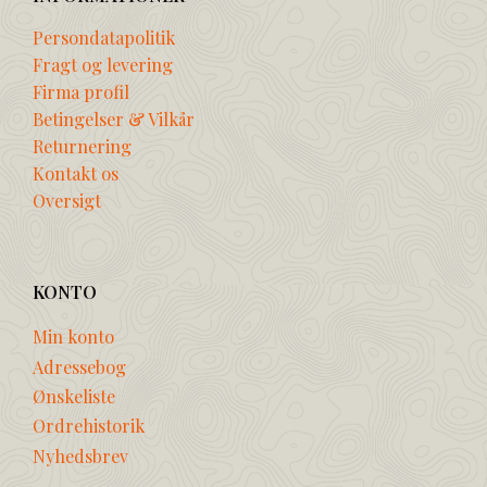
Persondatapolitik
Fragt og levering
Firma profil
Betingelser & Vilkår
Returnering
Kontakt os
Oversigt
KONTO
Min konto
Adressebog
Ønskeliste
Ordrehistorik
Nyhedsbrev