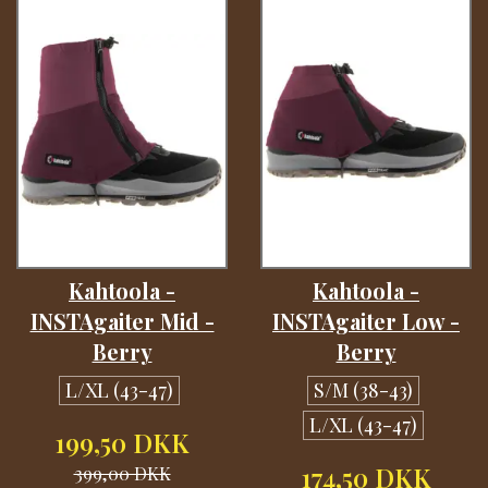
Kahtoola -
Kahtoola -
INSTAgaiter Mid -
INSTAgaiter Low -
Berry
Berry
L/XL (43-47)
S/M (38-43)
L/XL (43-47)
199,50 DKK
399,00 DKK
174,50 DKK