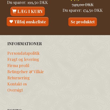
Du sparer:
199,50 DKK
349,00 DKK
Du sparer:
174,50 DKK
LÆG I KURV
Tilføj ønskeliste
Se produktet
INFORMATIONER
Persondatapolitik
Fragt og levering
Firma profil
Betingelser & Vilkår
Returnering
Kontakt os
Oversigt