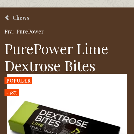
Chews
Fra:
PurePower
PurePower Lime
Dextrose Bites
POPULÆR
-38%