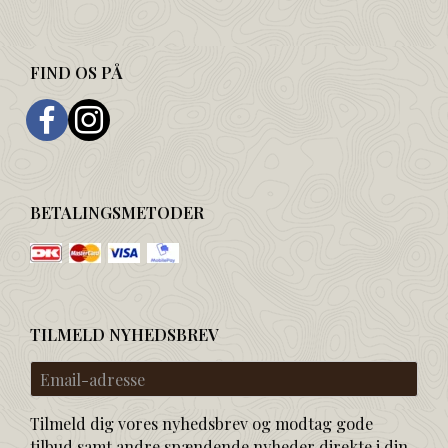
FIND OS PÅ
BETALINGSMETODER
TILMELD NYHEDSBREV
Email-
adresse
Tilmeld dig vores nyhedsbrev og modtag gode
tilbud samt andre spændende nyheder direkte i din