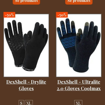
Se produktet
Se produktet
-50%
-50%
DexShell - Drylite
DexShell - Ultralite
Gloves
2.0 Gloves Coolmax
S
XL
XL