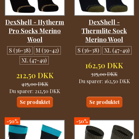
DexShell - Hytherm
DexShell -
Pro Socks Merino
Thermlite Sock
Wool
Merino Wool
S (36-38)
M (39-42)
S (36-38)
XL (47-49)
XL (47-49)
162,50 DKK
212,50 DKK
325,00 DKK
Du sparer:
162,50 DKK
425,00 DKK
Du sparer:
212,50 DKK
Se produktet
Se produktet
-50%
-50%