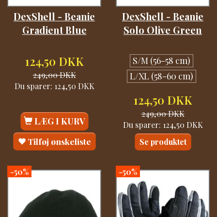
DexShell - Beanie
DexShell - Beanie
Gradient Blue
Solo Olive Green
124,50 DKK
S/M (56-58 cm)
249,00 DKK
L/XL (58-60 cm)
Du sparer:
124,50 DKK
124,50 DKK
249,00 DKK
LÆG I KURV
Du sparer:
124,50 DKK
Tilføj ønskeliste
Se produktet
-50%
-50%