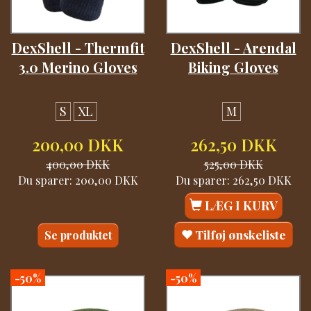
DexShell - Thermfit
DexShell - Arendal
3.0 Merino Gloves
Biking Gloves
S
XL
M
200,00 DKK
262,50 DKK
400,00 DKK
525,00 DKK
Du sparer:
200,00 DKK
Du sparer:
262,50 DKK
LÆG I KURV
Tilføj ønskeliste
Se produktet
-50%
-50%