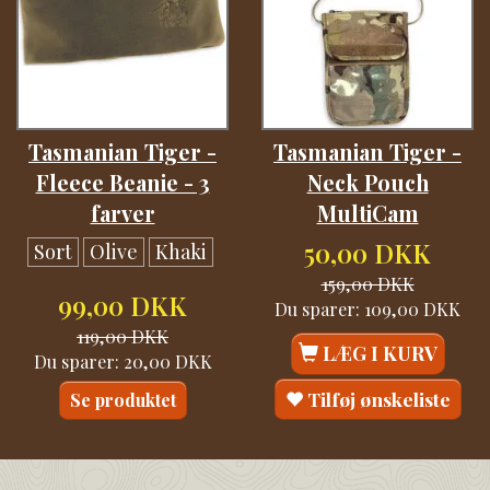
Tasmanian Tiger -
Tasmanian Tiger -
Fleece Beanie - 3
Neck Pouch
farver
MultiCam
50,00 DKK
Sort
Olive
Khaki
159,00 DKK
99,00 DKK
Du sparer:
109,00 DKK
119,00 DKK
LÆG I KURV
Du sparer:
20,00 DKK
Tilføj ønskeliste
Se produktet