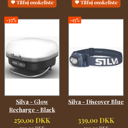
Tilføj ønskeliste
Tilføj ønskeliste
-37%
-15%
Silva - Glow
Silva - Discover Blue
Recharge - Black
250,00 DKK
339,00 DKK