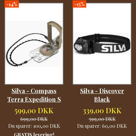
-14%
-15%
Silva - Compass
Silva - Discover
Terra Expedition S
Black
599,00 DKK
339,00 DKK
699,00 DKK
399,00 DKK
Du sparer:
100,00 DKK
Du sparer:
60,00 DKK
GRATIS levering!