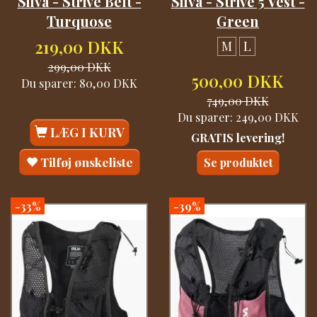
Silva - Strive Belt -
Silva - Strive 5 Vest -
Turquose
Green
219,00 DKK
M
L
299,00 DKK
500,00 DKK
Du sparer:
80,00 DKK
749,00 DKK
Du sparer:
249,00 DKK
LÆG I KURV
GRATIS levering!
Tilføj ønskeliste
Se produktet
-33%
-39%