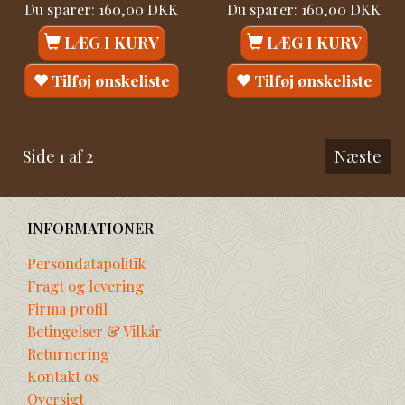
Du sparer:
160,00 DKK
Du sparer:
160,00 DKK
LÆG I KURV
LÆG I KURV
Tilføj ønskeliste
Tilføj ønskeliste
Side 1 af 2
Næste
INFORMATIONER
Persondatapolitik
Fragt og levering
Firma profil
Betingelser & Vilkår
Returnering
Kontakt os
Oversigt