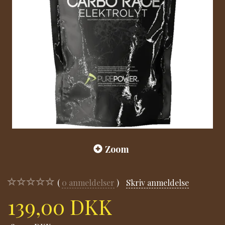
Zoom
0
anmeldelser
Skriv anmeldelse
139,00 DKK