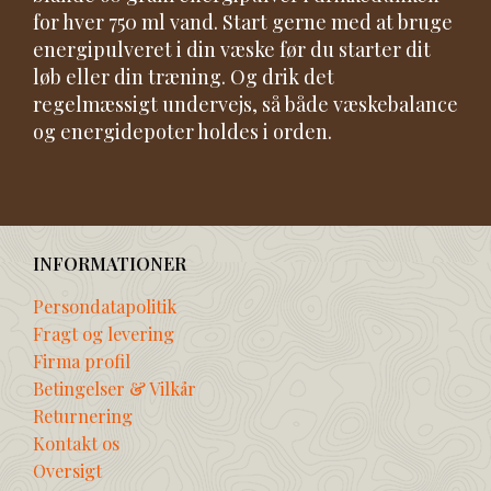
for hver 750 ml vand. Start gerne med at bruge
energipulveret i din væske før du starter dit
løb eller din træning. Og drik det
regelmæssigt undervejs, så både væskebalance
og energidepoter holdes i orden.
INFORMATIONER
Persondatapolitik
Fragt og levering
Firma profil
Betingelser & Vilkår
Returnering
Kontakt os
Oversigt