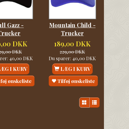
ll Gazz -
Mountain Child -
Trucker
Trucker
9,00 DKK
189,00 DKK
29,00 DKK
229,00 DKK
rer:
40,00 DKK
Du sparer:
40,00 DKK
LÆG I KURV
LÆG I KURV
lføj ønskeliste
Tilføj ønskeliste