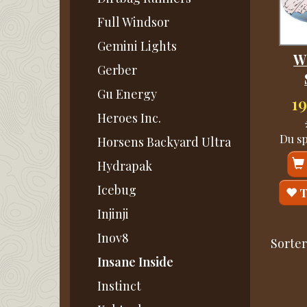
Full Windsor
Gemini Lights
W
Gerber
Gu Energy
1
Heroes Inc.
Du s
Horsens Backyard Ultra
Hydrapak
Icebug
T
Injinji
Inov8
Sorter
Insane Inside
Instinct