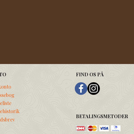
TO
FIND OS PÅ
konto
ssebog
liste
ehistorik
BETALINGSMETODER
dsbrev