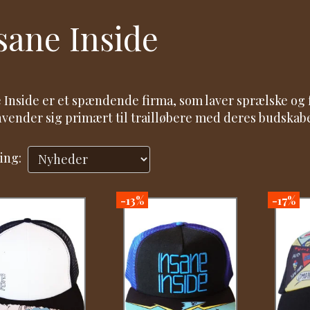
sane Inside
 Inside er et spændende firma, som laver sprælske og fa
vender sig primært til trailløbere med deres budskabe
ing:
-13%
-17%