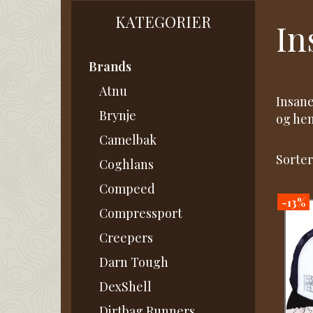
KATEGORIER
In
Brands
Atnu
Insane
Brynje
og hen
Camelbak
Sorter
Coghlans
Compeed
-13%
Compressport
Creepers
Darn Tough
DexShell
Dirtbag Runners