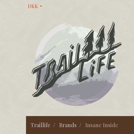
DKK
Traillife
Brands
Insane Inside