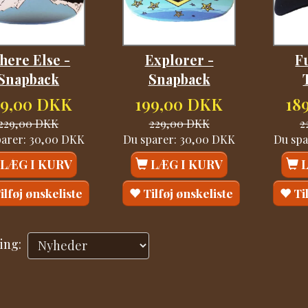
here Else -
Explorer -
Fu
Snapback
Snapback
99,00 DKK
199,00 DKK
18
229,00 DKK
229,00 DKK
2
parer:
30,00 DKK
Du sparer:
30,00 DKK
Du spa
LÆG I KURV
LÆG I KURV
ilføj ønskeliste
Tilføj ønskeliste
Ti
ing: