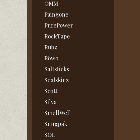
OMM
Paingone
PurePower
RockTape
Rubz
Röwo
Saltsticks
Sealskinz
Scott
Silva
SmellWell
Snugpak
SOL