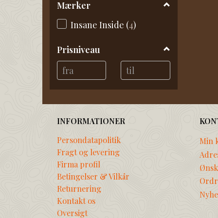
Mærker
Insane Inside
(
4
)
Prisniveau
INFORMATIONER
KON
Persondatapolitik
Min 
Fragt og levering
Adre
Firma profil
Ønske
Betingelser & Vilkår
Ordr
Returnering
Nyhe
Kontakt os
Oversigt