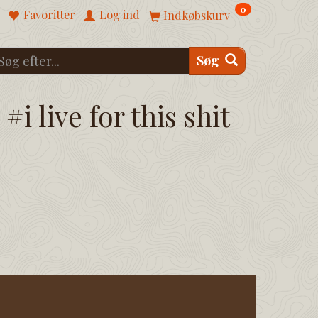
0
Favoritter
Log ind
Indkøbskurv
Søg
#i live for this shit