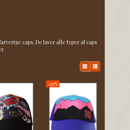
rverige caps. De laver alle typer af caps
r.
-17%