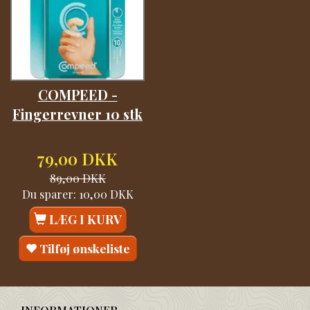
COMPEED -
Fingerrevner 10 stk
79,00 DKK
89,00 DKK
Du sparer:
10,00 DKK
LÆG I KURV
Tilføj ønskeliste