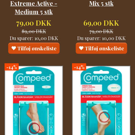
Extreme Active -
Mix 5 stk
Medium 5 stk
79,00 DKK
69,00 DKK
89,00 DKK
79,00 DKK
Du sparer:
10,00 DKK
Du sparer:
10,00 DKK
Tilføj ønskeliste
Tilføj ønskeliste
-14%
-14%