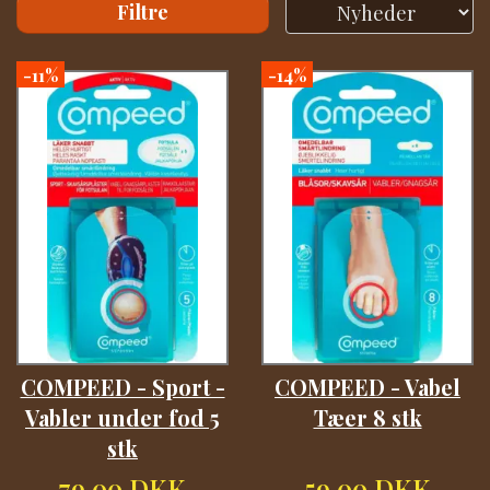
Filtre
-11%
-14%
COMPEED - Sport -
COMPEED - Vabel
Vabler under fod 5
Tæer 8 stk
stk
79,00 DKK
59,00 DKK