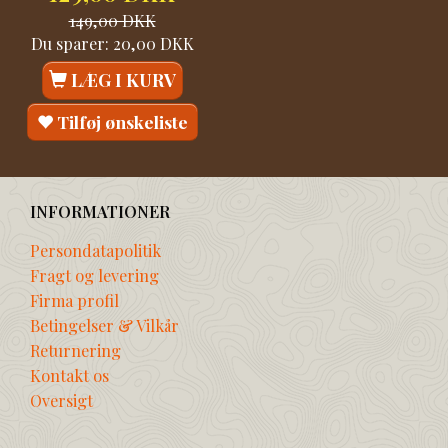
149,00 DKK
Du sparer:
20,00 DKK
LÆG I KURV
Tilføj ønskeliste
INFORMATIONER
Persondatapolitik
Fragt og levering
Firma profil
Betingelser & Vilkår
Returnering
Kontakt os
Oversigt