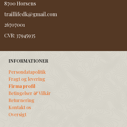
8700 Horsens
traillifedk@gmail.com
26707001
CVR: 37945935
INFORMATIONER
Persondatapolitik
Fragt og levering
Firma profil
Betingelser & Vilkår
Returnering
Kontakt os
Oversigt