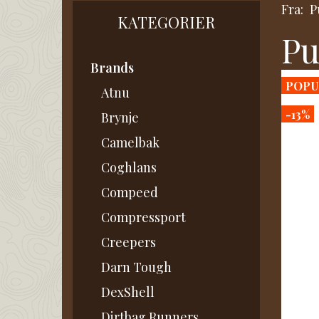
Fra:
P
KATEGORIER
Pu
Brands
POPU
Atnu
-13%
Brynje
Camelbak
Coghlans
Compeed
Compressport
Creepers
Darn Tough
DexShell
Dirtbag Runners