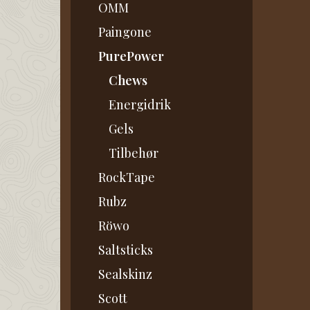
OMM
Paingone
PurePower
Chews
Energidrik
Gels
Tilbehør
RockTape
Rubz
Röwo
Saltsticks
Sealskinz
Scott