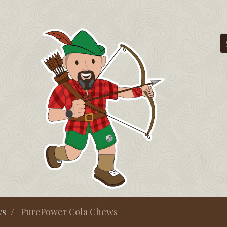
ws
PurePower Cola Chews