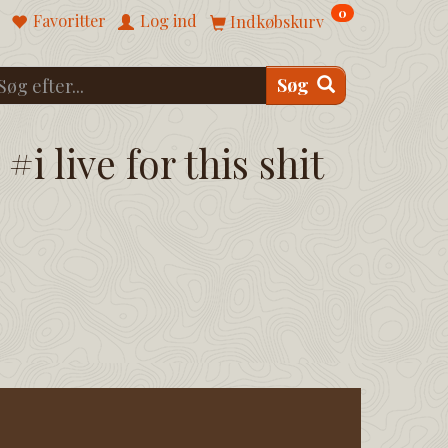
0
Favoritter
Log ind
Indkøbskurv
Søg
#i live for this shit