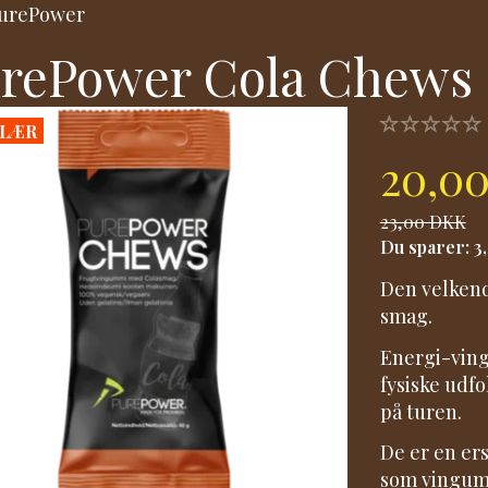
urePower
rePower Cola Chews
LÆR
20,0
23,00 DKK
Du sparer:
3
Den velkend
smag.
Energi-ving
fysiske udfo
på turen.
De er en er
som vingum