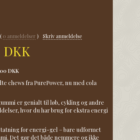
0
anmeldelser
Skriv anmeldelse
0 DKK
,00 DKK
te chews fra PurePower, nu med cola
ummi er genialt til løb, cykling og andre
ldelser, hvor du har brug for ekstra energi
statning for energi-gel – bare udformet
mi. Det gør det både nemmere og ikke