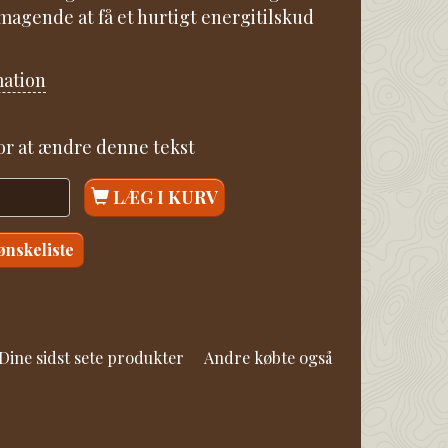
magende at få et hurtigt energitilskud
mation
for at ændre denne tekst
LÆG I KURV
 ønskeliste
Dine sidst sete produkter
Andre købte også