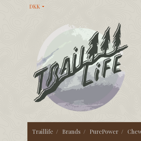
DKK
Traillife
Brands
PurePower
Che