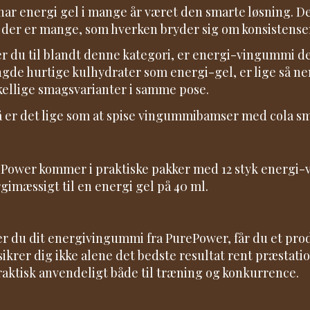
har energi gel i mange år været den smarte løsning. De
der er mange, som hverken bryder sig om konsistensen,
r du til blandt denne kategori, er energi-vingummi 
de hurtige kulhydrater som energi-gel, er lige så nem
kellige smagsvarianter i samme pose.
å er det lige som at spise vingummibamser med cola s
Power kommer i praktiske pakker med 12 styk energi-v
gimæssigt til en energi gel på 40 ml.
r du dit energivingummi fra PurePower, får du et produkt
sikrer dig ikke alene det bedste resultat rent præstati
raktisk anvendeligt både til træning og konkurrence.