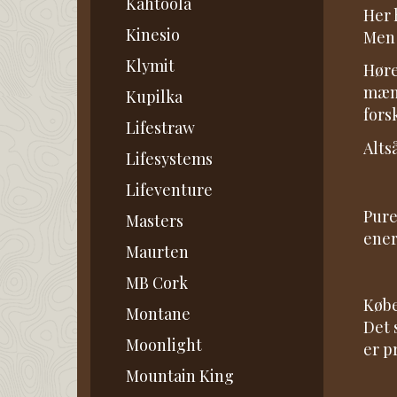
Kahtoola
Her 
Kinesio
Men 
Klymit
Høre
mæng
Kupilka
fors
Lifestraw
Alts
Lifesystems
Lifeventure
Pure
Masters
ener
Maurten
MB Cork
Købe
Montane
Det 
Moonlight
er p
Mountain King