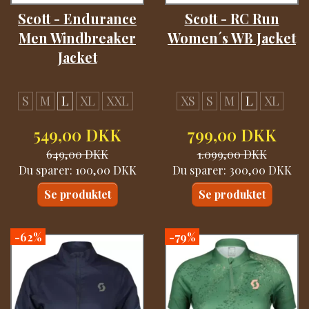
Scott - Endurance
Scott - RC Run
Men Windbreaker
Women´s WB Jacket
Jacket
S
M
L
XL
XXL
XS
S
M
L
XL
549,00 DKK
799,00 DKK
649,00 DKK
1.099,00 DKK
Du sparer:
100,00 DKK
Du sparer:
300,00 DKK
Se produktet
Se produktet
-62%
-79%