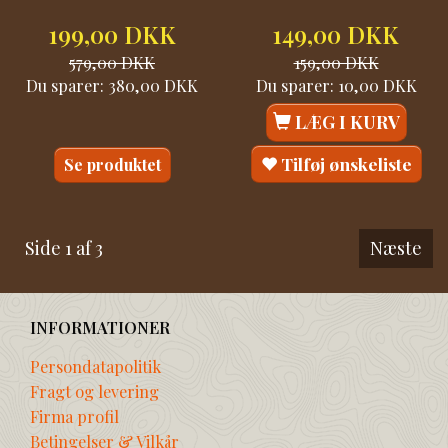
199,00 DKK
149,00 DKK
579,00 DKK
159,00 DKK
Du sparer:
380,00 DKK
Du sparer:
10,00 DKK
LÆG I KURV
Tilføj ønskeliste
Se produktet
Side 1 af 3
Næste
INFORMATIONER
Persondatapolitik
Fragt og levering
Firma profil
Betingelser & Vilkår