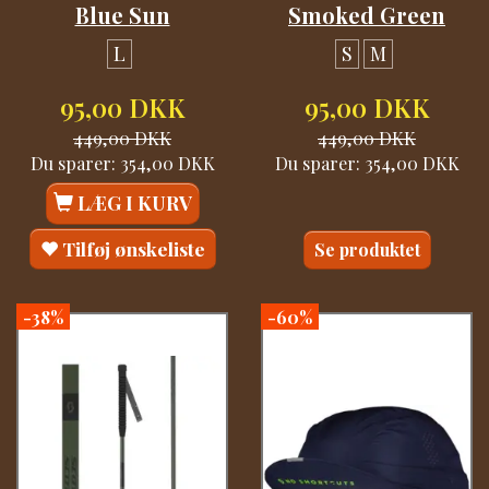
Blue Sun
Smoked Green
L
S
M
95,00 DKK
95,00 DKK
449,00 DKK
449,00 DKK
Du sparer:
354,00 DKK
Du sparer:
354,00 DKK
LÆG I KURV
Tilføj ønskeliste
Se produktet
-38%
-60%