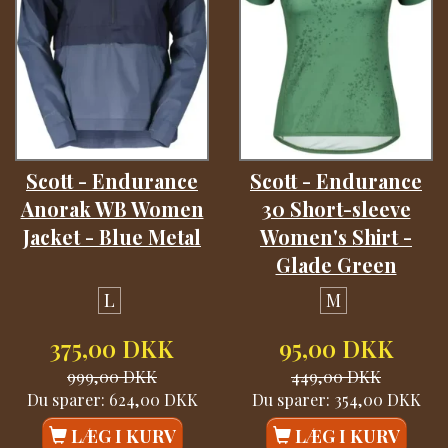
Scott - Endurance
Scott - Endurance
Anorak WB Women
30 Short-sleeve
Jacket - Blue Metal
Women's Shirt -
Glade Green
L
M
375,00 DKK
95,00 DKK
999,00 DKK
449,00 DKK
Du sparer:
624,00 DKK
Du sparer:
354,00 DKK
LÆG I KURV
LÆG I KURV