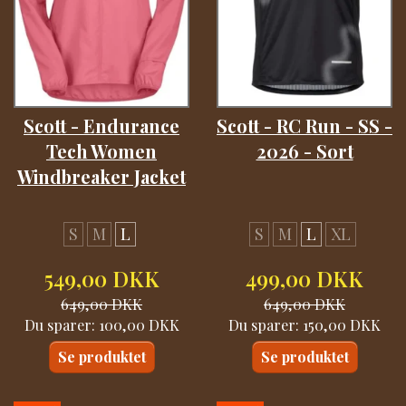
Scott - Endurance
Scott - RC Run - SS -
Tech Women
2026 - Sort
Windbreaker Jacket
S
M
L
S
M
L
XL
549,00 DKK
499,00 DKK
649,00 DKK
649,00 DKK
Du sparer:
100,00 DKK
Du sparer:
150,00 DKK
Se produktet
Se produktet