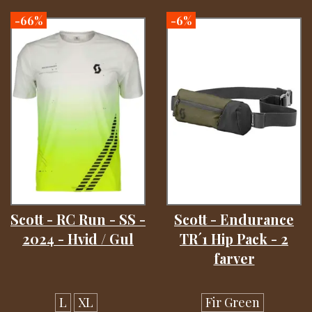
-66%
-6%
Scott - RC Run - SS -
Scott - Endurance
2024 - Hvid / Gul
TR´1 Hip Pack - 2
farver
L
XL
Fir Green