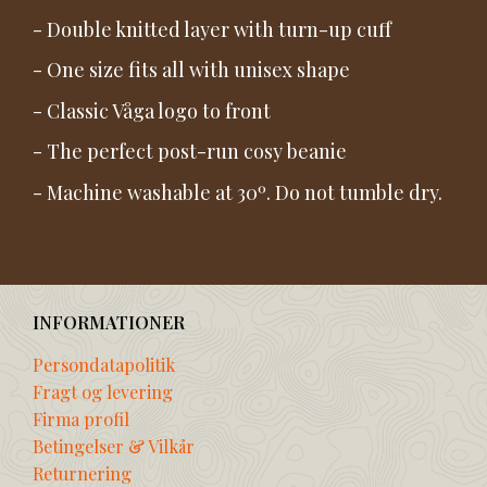
- Double knitted layer with turn-up cuff
- One size fits all with unisex shape
- Classic Våga logo to front
- The perfect post-run cosy beanie
- Machine washable at 30º. Do not tumble dry.
INFORMATIONER
Persondatapolitik
Fragt og levering
Firma profil
Betingelser & Vilkår
Returnering