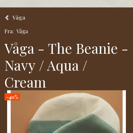
Våga
Fra:
Våga
Våga - The Beanie -
Navy / Aqua /
Cream
-40%