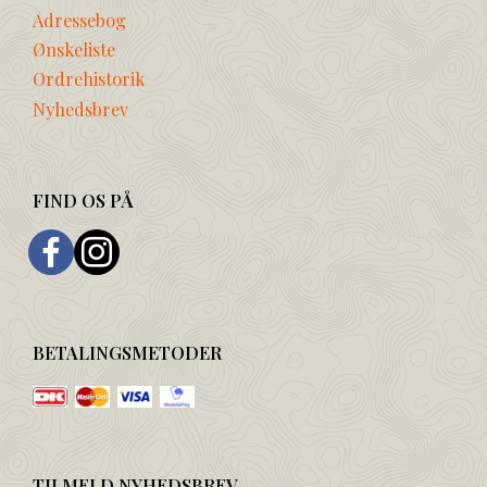
Adressebog
Ønskeliste
Ordrehistorik
Nyhedsbrev
FIND OS PÅ
BETALINGSMETODER
TILMELD NYHEDSBREV