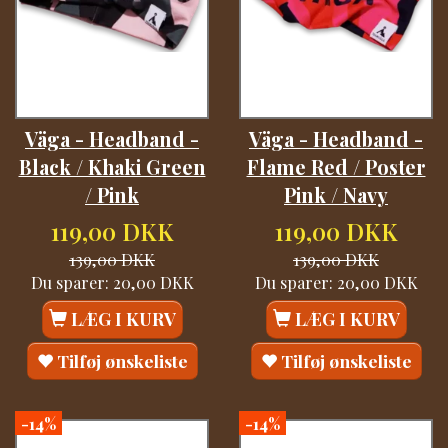
Väga - Headband -
Väga - Headband -
Black / Khaki Green
Flame Red / Poster
/ Pink
Pink / Navy
119,00 DKK
119,00 DKK
139,00 DKK
139,00 DKK
Du sparer:
20,00 DKK
Du sparer:
20,00 DKK
LÆG I KURV
LÆG I KURV
Tilføj ønskeliste
Tilføj ønskeliste
-14%
-14%