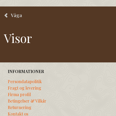
Våga
Visor
INFORMATIONER
Persondatapolitik
Fragt og levering
Firma profil
Betingelser & Vilkår
Returnering
Kontakt os