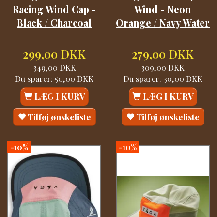
Racing Wind Cap -
Wind - Neon
Black / Charcoal
Orange / Navy Water
299,00 DKK
279,00 DKK
349,00 DKK
309,00 DKK
Du sparer:
50,00 DKK
Du sparer:
30,00 DKK
LÆG I KURV
LÆG I KURV
Tilføj ønskeliste
Tilføj ønskeliste
-10%
-10%