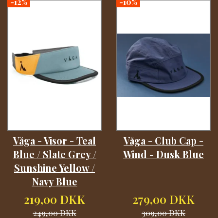
-12%
-10%
Våga - Visor - Teal
Våga - Club Cap -
Blue / Slate Grey /
Wind - Dusk Blue
Sunshine Yellow /
Navy Blue
219,00 DKK
279,00 DKK
249,00 DKK
309,00 DKK