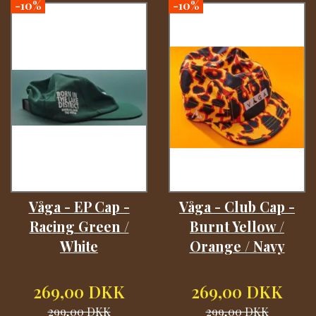
-10%
-10%
Våga - EP Cap -
Våga - Club Cap -
Racing Green /
Burnt Yellow /
White
Orange / Navy
269,00 DKK
269,00 DKK
299,00 DKK
299,00 DKK