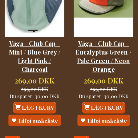
Våga - Club Cap -
Våga - Club Cap -
Mint / Blue Grey /
Eucalyptus Green /
Light Pink /
Pale Green / Neon
Charcoal
Orange
269,00 DKK
269,00 DKK
299,00 DKK
299,00 DKK
Du sparer:
30,00 DKK
Du sparer:
30,00 DKK
LÆG I KURV
LÆG I KURV
Tilføj ønskeliste
Tilføj ønskeliste