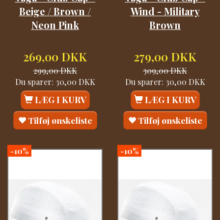
Beige / Brown /
Wind - Military
Neon Pink
Brown
269,00 DKK
279,00 DKK
299,00 DKK
309,00 DKK
Du sparer:
30,00 DKK
Du sparer:
30,00 DKK
LÆG I KURV
LÆG I KURV
Tilføj ønskeliste
Tilføj ønskeliste
-10%
-10%