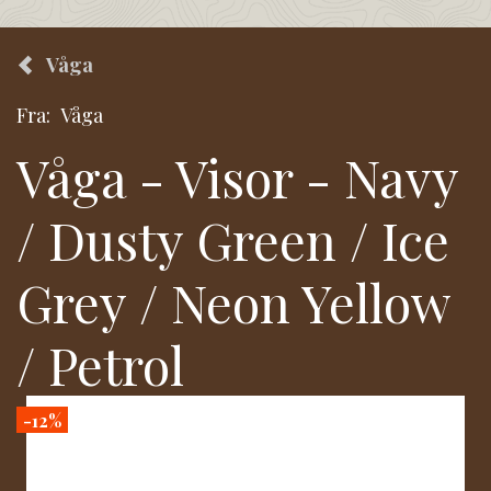
Våga
Fra:
Våga
Våga - Visor - Navy
/ Dusty Green / Ice
Grey / Neon Yellow
/ Petrol
-12%