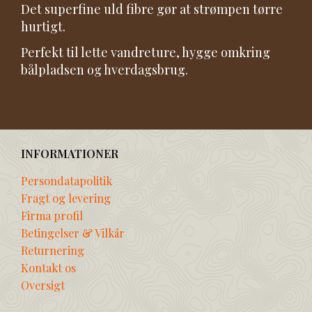
Det superfine uld fibre gør at strømpen tørre
hurtigt.
Perfekt til lette vandreture, hygge omkring
bålpladsen og hverdagsbrug.
INFORMATIONER
Persondatapolitik
Fragt og levering
Firma profil
Betingelser & Vilkår
Returnering
Kontakt os
Oversigt