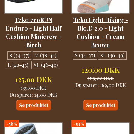
Teko ecoRUN
Teko Light Hiking -
Enduro - Light Half
Bio.D 2.0 - Light
Cushion Minicrew -
Cushion - Cream
Birch
Brown
S (34-37)
M (38-41)
S (34-37)
XL (46-49)
L (42-45)
XL (46-49)
120,00 DKK
125,00 DKK
289,00 DKK
Du sparer:
169,00 DKK
139,00 DKK
Du sparer:
14,00 DKK
Se produktet
Se produktet
-58%
-61%