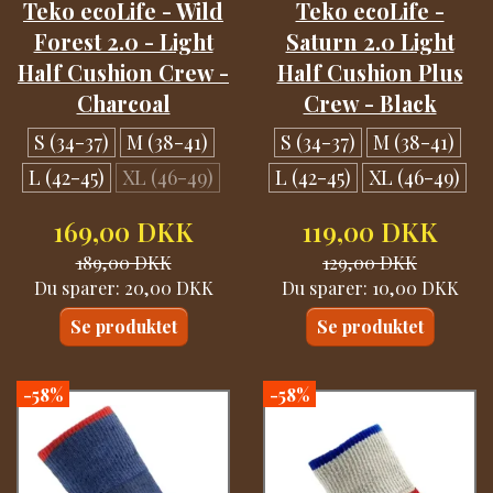
Teko ecoLife - Wild
Teko ecoLife -
Forest 2.0 - Light
Saturn 2.0 Light
Half Cushion Crew -
Half Cushion Plus
Charcoal
Crew - Black
S (34-37)
M (38-41)
S (34-37)
M (38-41)
L (42-45)
XL (46-49)
L (42-45)
XL (46-49)
169,00 DKK
119,00 DKK
189,00 DKK
129,00 DKK
Du sparer:
20,00 DKK
Du sparer:
10,00 DKK
Se produktet
Se produktet
-58%
-58%