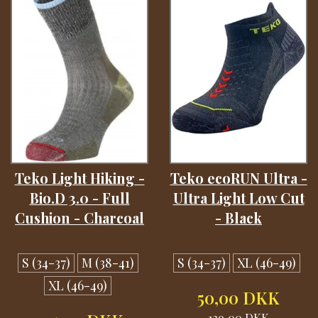
Teko Light Hiking -
Teko ecoRUN Ultra -
Bio.D 3.0 - Full
Ultra Light Low Cut
Cushion - Charcoal
- Black
S (34-37)
M (38-41)
S (34-37)
XL (46-49)
XL (46-49)
50,00 DKK
129,00 DKK