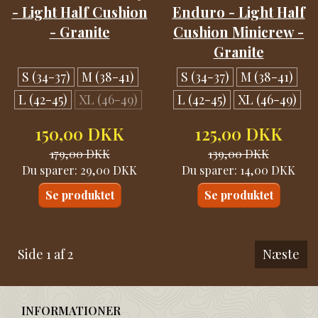
- Light Half Cushion
Enduro - Light Half
- Granite
Cushion Minicrew -
Granite
S (34-37)
M (38-41)
S (34-37)
M (38-41)
L (42-45)
XL (46-49)
L (42-45)
XL (46-49)
150,00 DKK
125,00 DKK
179,00 DKK
139,00 DKK
Du sparer:
29,00 DKK
Du sparer:
14,00 DKK
Se produktet
Se produktet
Side 1 af 2
Næste
INFORMATIONER