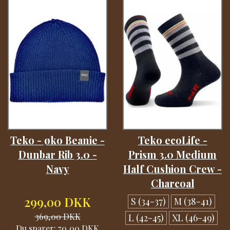
Teko - øko Beanie -
Teko ecoLife -
Dunbar Rib 3.0 -
Prism 3.0 Medium
Navy
Half Cushion Crew -
Charcoal
299,00 DKK
S (34-37)
M (38-41)
369,00 DKK
L (42-45)
XL (46-49)
Du sparer:
70,00 DKK