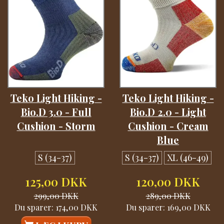
Teko Light Hiking -
Teko Light Hiking -
Bio.D 3.0 - Full
Bio.D 2.0 - Light
Cushion - Storm
Cushion - Cream
Blue
S (34-37)
S (34-37)
XL (46-49)
125,00 DKK
120,00 DKK
299,00 DKK
289,00 DKK
Du sparer:
174,00 DKK
Du sparer:
169,00 DKK