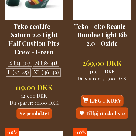
Teko ecoLife -
Teko - øko Beanie -
Saturn 2.0 Light
Dundee Light Rib
Half Cushion Plus
2.0 - Oxide
Crew - Green
269,00 DKK
S (34-37)
M (38-41)
319,00 DKK
L (42-45)
XL (46-49)
Du sparer:
50,00 DKK
119,00 DKK
129,00 DKK
LÆG I KURV
Du sparer:
10,00 DKK
Tilføj ønskeliste
Se produktet
-19%
-10%