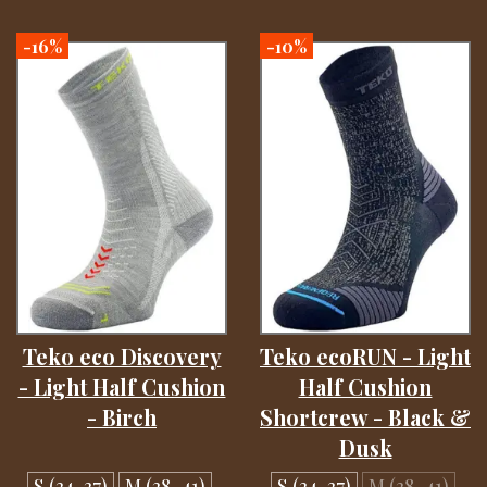
-16%
-10%
Teko eco Discovery
Teko ecoRUN - Light
- Light Half Cushion
Half Cushion
- Birch
Shortcrew - Black &
Dusk
S (34-37)
M (38-41)
S (34-37)
M (38-41)