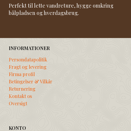
Perfekt til lette vandreture, hygge omkring
bålpladsen og hverdagsbrug.
INFORMATIONER
Persondatapolitik
Fragt og levering
Firma profil
Betingelser & Vilkår
Returnering
Kontakt os
Oversigt
KONTO