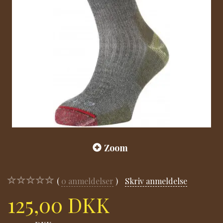
Zoom
0
anmeldelser
Skriv anmeldelse
125,00 DKK