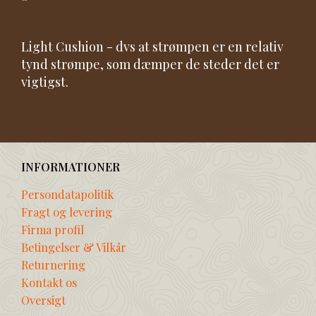
Light Cushion - dvs at strømpen er en relativ
tynd strømpe, som dæmper de steder det er
vigtigst.
INFORMATIONER
Persondatapolitik
Fragt og levering
Firma profil
Betingelser & Vilkår
Returnering
Kontakt os
Oversigt