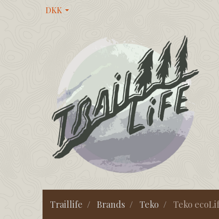
DKK
Traillife
Brands
Teko
Teko ecoLif