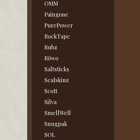
OMM
Paingone
PurePower
RockTape
Rubz
Röwo
Saltsticks
Sealskinz
Scott
Silva
SmellWell
Snugpak
SOL