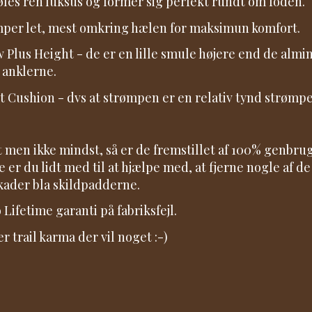
øles ren luksus og former sig perfekt rundt om foden.
er let, mest omkring hælen for maksimun komfort.
 Plus Height - de er en lille smule højere end de almin
 anklerne.
t Cushion - dvs at strømpen er en relativ tynd strømpe
t men ikke mindst, så er de fremstillet af 100% genbrug
 er du lidt med til at hjælpe med, at fjerne nogle af de
kader bla skildpadderne.
 Lifetime garanti på fabriksfejl.
er trail karma der vil noget :-)