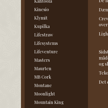
De f
Kahtoola
Kinesio
Dæmp
Klymit
Crew
over
Kupilka
Ligh
Lifestraw
Lifesystems
Lifeventure
Sids
måde
Masters
og s
Maurten
Teko
MB Cork
Det 
Montane
Moonlight
Mountain King