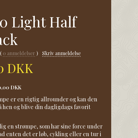
0 Light Half
ack
0
anmeldelser
Skriv anmeldelse
00 DKK
0,00 DKK
pe er en rigtig allrounder og kan den
 hen og blive din dagligdags favorit
elig en strømpe, som har sine force under
d enten det er løb, cykling eller en tur i