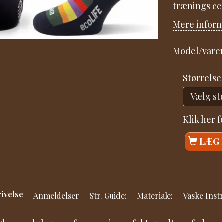
trænings ce
Mere infor
Model/varen
Størrelse
Klik her 
LÆG 
ivelse
Anmeldelser
Str. Guide:
Materiale:
Vaske Inst