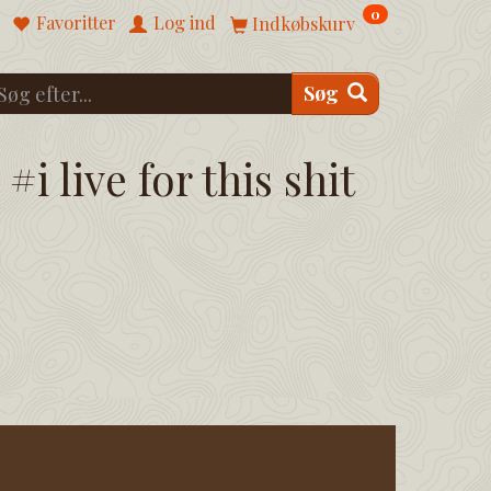
0
Favoritter
Log ind
Indkøbskurv
Søg
#i live for this shit