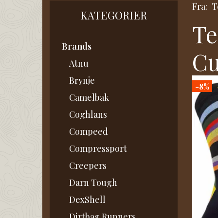
Fra:
T
KATEGORIER
Te
Brands
Cu
Atnu
Brynje
-8%
Camelbak
Coghlans
Compeed
Compressport
Creepers
Darn Tough
DexShell
Dirtbag Runners