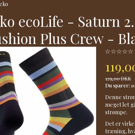
eko
ko ecoLife - Saturn 2.
shion Plus Crew - Bl
119,
129,00 DKK
Du sparer:
1
Denne strøm
meget let gå
strømpe.
Det er virk
træning, hva