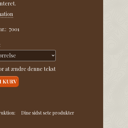
nteret.
mation
r.:
7001
:
for at ændre denne tekst
I KURV
ruktion:
Dine sidst sete produkter