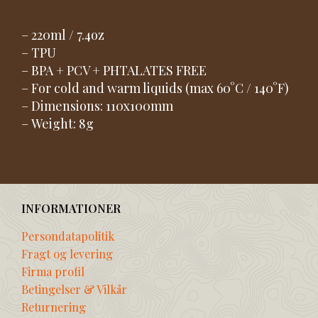
– 220ml / 7.4oz
– TPU
– BPA + PCV + PHTALATES FREE
– For cold and warm liquids (max 60°C / 140°F)
– Dimensions: 110x100mm
– Weight: 8g
INFORMATIONER
Persondatapolitik
Fragt og levering
Firma profil
Betingelser & Vilkår
Returnering