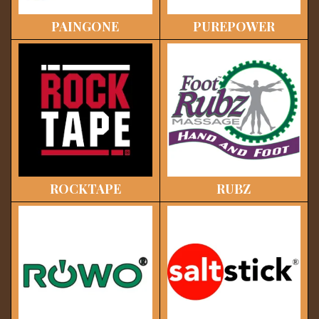
PAINGONE
PUREPOWER
ROCKTAPE
RUBZ