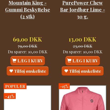
Mountain King -
PurePower Chew
Gummi Beskyttelse
Bar Jordbær Lime -
(2 stk)
30 g.
69,00 DKK
13,00 DKK
79,00 DKK
23,00 DKK
Du sparer:
10,00 DKK
Du sparer:
10,00 DKK
LÆG I KURV
LÆG I KURV
Tilføj ønskeliste
Tilføj ønskeliste
POPULÆR
-15%
-43%