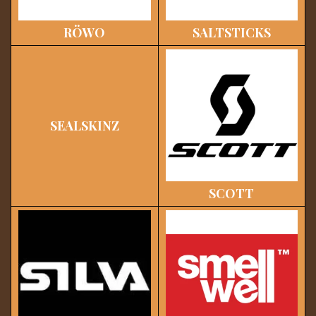
RÖWO
SALTSTICKS
SEALSKINZ
SCOTT