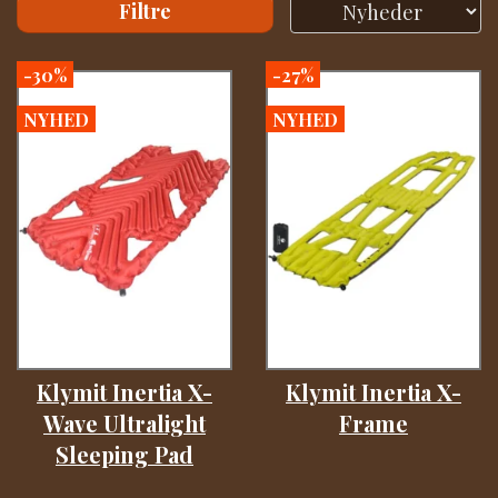
Filtre
-30%
-27%
NYHED
NYHED
Klymit Inertia X-
Klymit Inertia X-
Wave Ultralight
Frame
Sleeping Pad