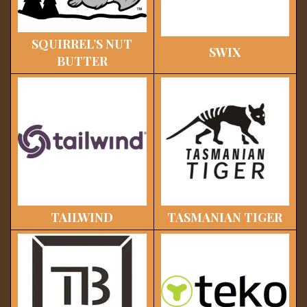
SQUIRREL’S NUT
SWIX
BUTTER
TAILWIND
TASMANIAN TIGER