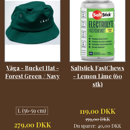
Våga - Bucket Hat -
Saltstick FastChews
Forest Green / Navy
- Lemon Lime (60
stk)
119,00 DKK
L (56-59 cm)
159,00 DKK
279,00 DKK
Du sparer:
40,00 DKK