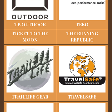
TB OUTDOOR
TEKO
TICKET TO THE
THE RUNNING
MOON
REPUBLIC
TRAILLIFE GEAR
TRAVELSAFE