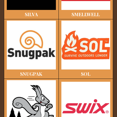
SILVA
SMELLWELL
SNUGPAK
SOL