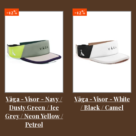
-12%
-12%
Våga - Visor - Navy /
Våga - Visor - White
Dusty Green / Ice
/ Black / Camel
Grey / Neon Yellow /
Petrol