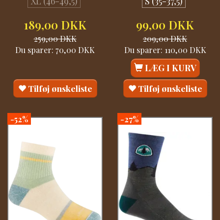
XL (46-49,5)
S (35-37,5)
189,00 DKK
99,00 DKK
259,00 DKK
209,00 DKK
Du sparer:
70,00 DKK
Du sparer:
110,00 DKK
LÆG I KURV
Tilføj ønskeliste
Tilføj ønskeliste
-52%
-27%