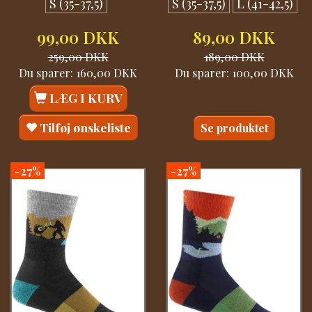
S (35-37,5)
S (35-37,5)
L (41-42,5)
99,00 DKK
89,00 DKK
259,00 DKK
189,00 DKK
Du sparer:
160,00 DKK
Du sparer:
100,00 DKK
LÆG I KURV
Tilføj ønskeliste
Se produktet
-27%
-27%