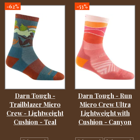
-62%
-53%
Darn Tough -
Darn Tough - Run
Trailblazer Micro
Micro Crew Ultra
Crew - Lightweight
Lightweight with
Cushion - Teal
Cushion - Canyon