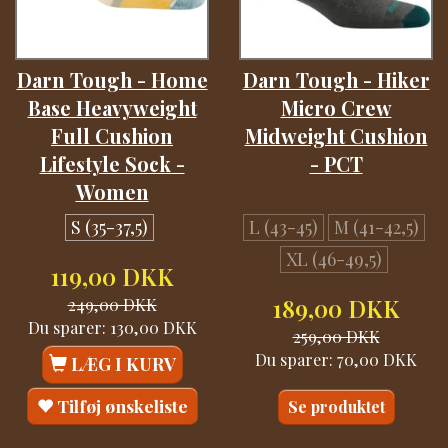
Darn Tough - Home
Darn Tough - Hiker
Base Heavyweight
Micro Crew
Full Cushion
Midweight Cushion
Lifestyle Sock -
- PCT
Women
S (35-37,5)
L (43-45)
M (41-42,5)
XL (46-49,5)
119,00 DKK
249,00 DKK
189,00 DKK
Du sparer:
130,00 DKK
259,00 DKK
Du sparer:
70,00 DKK
LÆG I KURV
Tilføj ønskeliste
Se produktet