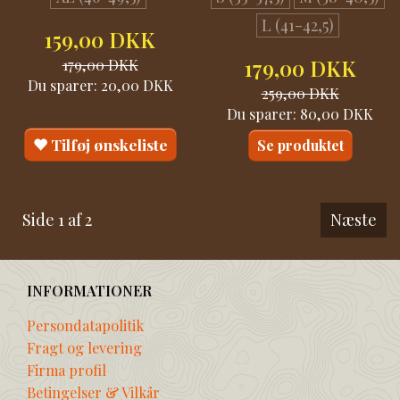
L (41-42,5)
159,00 DKK
179,00 DKK
179,00 DKK
Du sparer:
20,00 DKK
259,00 DKK
Du sparer:
80,00 DKK
Tilføj ønskeliste
Se produktet
Side 1 af 2
Næste
INFORMATIONER
Persondatapolitik
Fragt og levering
Firma profil
Betingelser & Vilkår