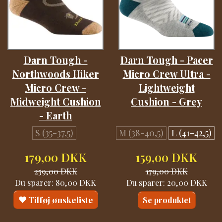
Darn Tough -
Darn Tough - Pacer
Northwoods Hiker
Micro Crew Ultra -
Micro Crew -
Lightweight
Midweight Cushion
Cushion - Grey
- Earth
S (35-37,5)
M (38-40,5)
L (41-42,5)
179,00 DKK
159,00 DKK
259,00 DKK
179,00 DKK
Du sparer:
80,00 DKK
Du sparer:
20,00 DKK
Tilføj ønskeliste
Se produktet