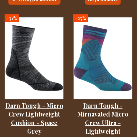
-31%
-25%
Darn Tough - Micro
Darn Tough -
Crew Lightweight
Mirnavated Micro
Cushion - Space
Crew Ultra -
Grey
Lightweight