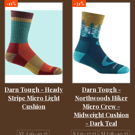
-11%
-31%
Darn Tough - Heady
Darn Tough -
Stripe Micro Light
Northwoods Hiker
Cushion
Micro Crew -
Midweight Cushion
- Dark Teal
XL (46-49,5)
S (35-37,5)
M (38-40,5)