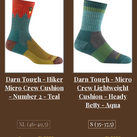
Darn Tough - Hiker
Darn Tough - Micro
Micro Crew Cushion
Crew Lightweight
- Number 2 - Teal
Cushion - Heady
Betty - Aqua
XL (46-49,5)
S (35-37,5)