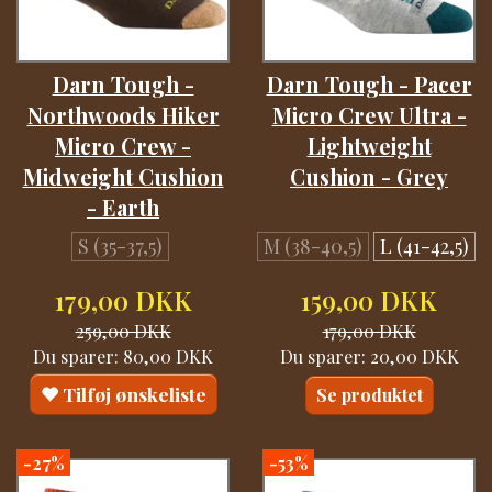
Darn Tough -
Darn Tough - Pacer
Northwoods Hiker
Micro Crew Ultra -
Micro Crew -
Lightweight
Midweight Cushion
Cushion - Grey
- Earth
S (35-37,5)
M (38-40,5)
L (41-42,5)
179,00 DKK
159,00 DKK
259,00 DKK
179,00 DKK
Du sparer:
80,00 DKK
Du sparer:
20,00 DKK
Tilføj ønskeliste
Se produktet
-27%
-53%