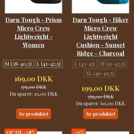
Darn Tough - Prism
Darn Tough - Hiker
Micro Crew
Micro Crew
Lightweight -
Lightweight
Women
Cushion - Sunset
Ridge - Charcoal
M (38-40,5)
L (41-42,5)
L (43-45)
M (41-42,5)
XL (46-49,5)
169,00 DKK
179,00 DKK
199,00 DKK
Du sparer:
10,00 DKK
259,00 DKK
Du sparer:
60,00 DKK
Se produktet
Se produktet
OP TIL -38%
-25%