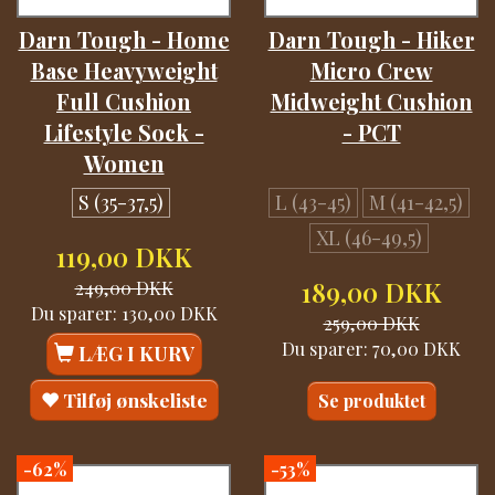
Darn Tough - Home
Darn Tough - Hiker
Base Heavyweight
Micro Crew
Full Cushion
Midweight Cushion
Lifestyle Sock -
- PCT
Women
S (35-37,5)
L (43-45)
M (41-42,5)
XL (46-49,5)
119,00 DKK
249,00 DKK
189,00 DKK
Du sparer:
130,00 DKK
259,00 DKK
Du sparer:
70,00 DKK
LÆG I KURV
Tilføj ønskeliste
Se produktet
-62%
-53%