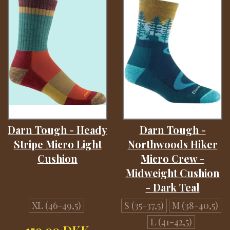
Darn Tough - Heady
Darn Tough -
Stripe Micro Light
Northwoods Hiker
Cushion
Micro Crew -
Midweight Cushion
- Dark Teal
XL (46-49,5)
S (35-37,5)
M (38-40,5)
L (41-42,5)