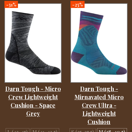
-31%
-25%
Darn Tough - Micro
Darn Tough -
Crew Lightweight
Mirnavated Micro
Cushion - Space
Crew Ultra -
Grey
Lightweight
Cushion
L (43-45)
M (41-42,5)
S (35-37,5)
M (38-40,5)