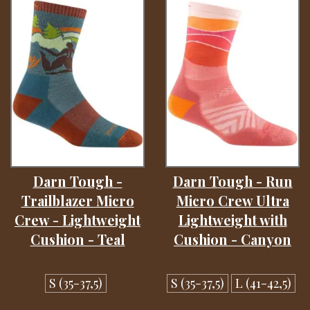
Darn Tough -
Darn Tough - Run
Trailblazer Micro
Micro Crew Ultra
Crew - Lightweight
Lightweight with
Cushion - Teal
Cushion - Canyon
S (35-37,5)
S (35-37,5)
L (41-42,5)