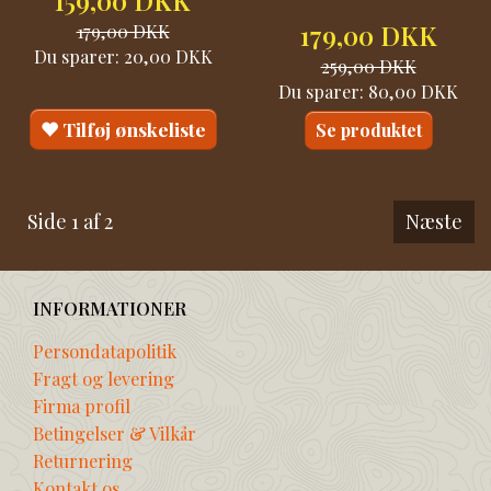
159,00 DKK
179,00 DKK
179,00 DKK
Du sparer:
20,00 DKK
259,00 DKK
Du sparer:
80,00 DKK
Tilføj ønskeliste
Se produktet
Side 1 af 2
Næste
INFORMATIONER
Persondatapolitik
Fragt og levering
Firma profil
Betingelser & Vilkår
Returnering
Kontakt os