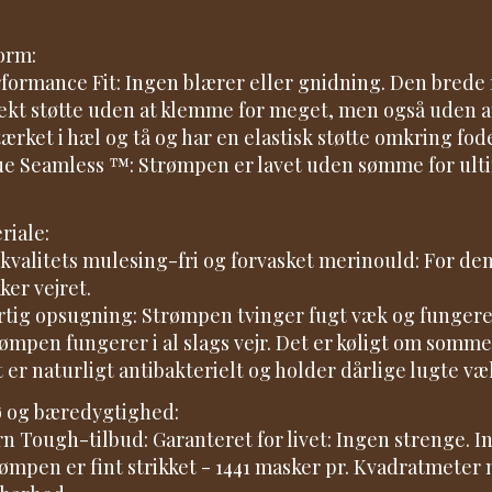
orm:
rformance Fit: Ingen blærer eller gnidning. Den brede r
ekt støtte uden at klemme for meget, men også uden at
tærket i hæl og tå og har en elastisk støtte omkring fod
ue Seamless ™: Strømpen er lavet uden sømme for ulti
riale:
jkvalitets mulesing-fri og forvasket merinould: For de
ker vejret.
rtig opsugning: Strømpen tvinger fugt væk og fungere
rømpen fungerer i al slags vejr. Det er køligt om som
t er naturligt antibakterielt og holder dårlige lugte væ
ø og bæredygtighed:
rn Tough-tilbud: Garanteret for livet: Ingen strenge. In
rømpen er fint strikket - 1441 masker pr. Kvadratmeter 