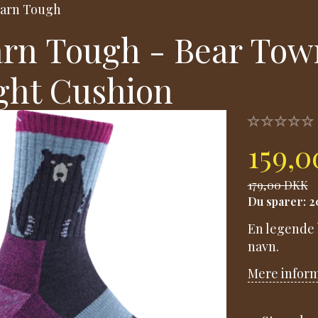
arn Tough
rn Tough - Bear Tow
ght Cushion
159,
179,00 DKK
Du sparer:
2
En legende b
navn.
Mere infor