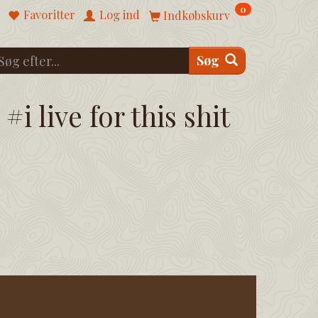
0
Favoritter
Log ind
Indkøbskurv
Søg
#i live for this shit