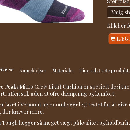
Størrelse
Klik her 
LÆG 
ivelse
Anmeldelser
Materiale:
Dine sidst sete produkt
e Peaks Micro Crew Light Cushion er specielt designet 
rtruffen sok uden at ofre dæmpning og komfort.
er lavet i Vermont og er omhyggeligt testet for at giv
 der kræver mere.
 Tough lægger så meget vægt på kvalitet og holdbarhed,