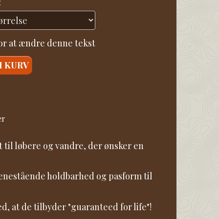
:
for at ændre denne tekst
I KURV
er
til løbere og vandre, der ønsker en
e enestående holdbarhed og pasform til
 at de tilbyder "guaranteed for life"!