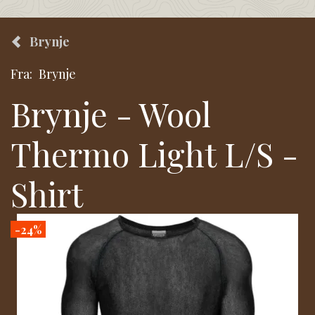
Brynje
Fra:
Brynje
Brynje - Wool
Thermo Light L/S -
Shirt
-24%