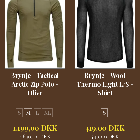
Brynje - Tactical
Brynje - Wool
Arctic Zip Polo -
Thermo Light L/S -
Olive
Shirt
S
M
L
XL
S
1.199,00 DKK
419,00 DKK
1.639,00 DKK
549,00 DKK