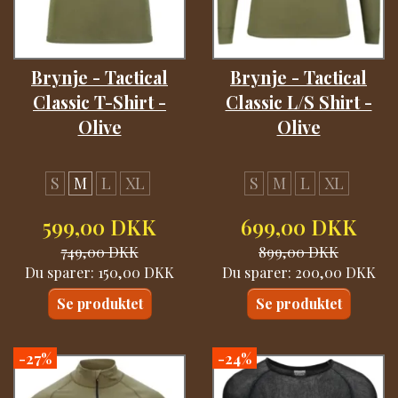
Brynje - Tactical
Brynje - Tactical
Classic T-Shirt -
Classic L/S Shirt -
Olive
Olive
S
M
L
XL
S
M
L
XL
599,00 DKK
699,00 DKK
749,00 DKK
899,00 DKK
Du sparer:
150,00 DKK
Du sparer:
200,00 DKK
Se produktet
Se produktet
-27%
-24%