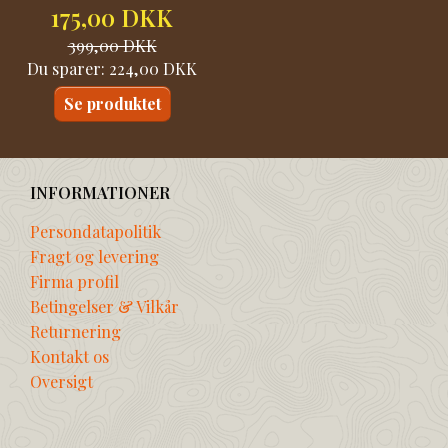
175,00 DKK
399,00 DKK
Du sparer:
224,00 DKK
Se produktet
INFORMATIONER
Persondatapolitik
Fragt og levering
Firma profil
Betingelser & Vilkår
Returnering
Kontakt os
Oversigt