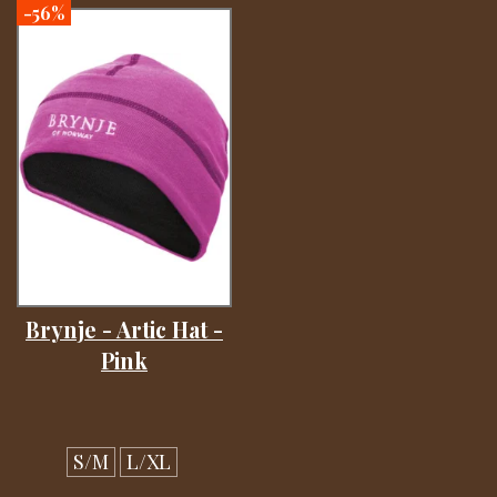
-56%
Brynje - Artic Hat -
Pink
S/M
L/XL