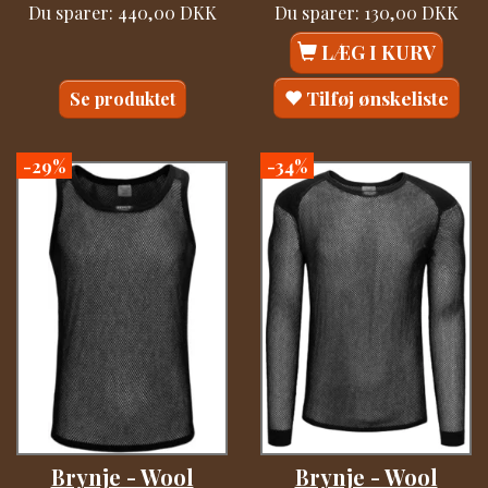
Du sparer:
440,00 DKK
Du sparer:
130,00 DKK
LÆG I KURV
Tilføj ønskeliste
Se produktet
-29%
-34%
Brynje - Wool
Brynje - Wool