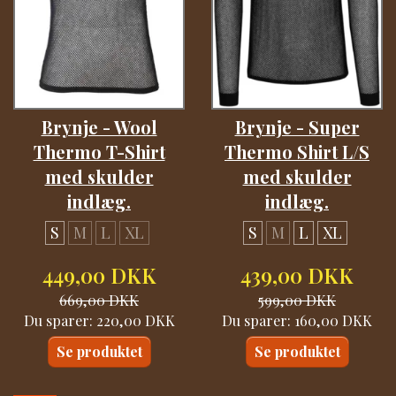
Brynje - Wool
Brynje - Super
Thermo T-Shirt
Thermo Shirt L/S
med skulder
med skulder
indlæg.
indlæg.
S
M
L
XL
S
M
L
XL
449,00 DKK
439,00 DKK
669,00 DKK
599,00 DKK
Du sparer:
220,00 DKK
Du sparer:
160,00 DKK
Se produktet
Se produktet