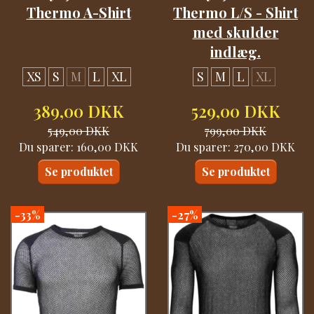
Thermo A-Shirt
Thermo L/S - Shirt
med skulder
indlæg.
XS
S
M
L
XL
S
M
L
XL
389,00 DKK
529,00 DKK
549,00 DKK
799,00 DKK
Du sparer:
160,00 DKK
Du sparer:
270,00 DKK
Se produktet
Se produktet
-33%
-27%