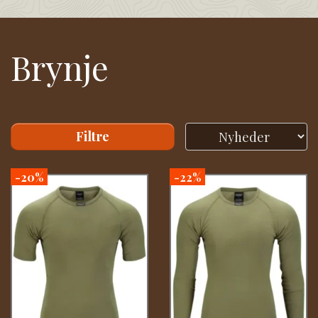
Brynje
Filtre
-20%
-22%