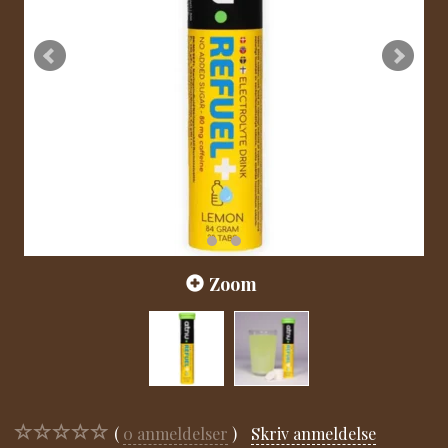
Zoom
0
anmeldelser
Skriv anmeldelse