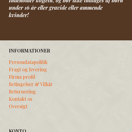
Indeholder koffein, og bør ikke indtages af børn
under 16 år eller gravide eller ammende
kvinder!
INFORMATIONER
Persondatapolitik
Fragt og levering
Firma profil
Betingelser & Vilkår
Returnering
Kontakt os
Oversigt
KONTO