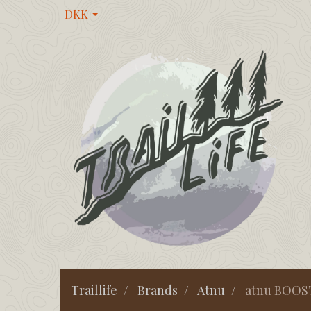
DKK
Traillife
Brands
Atnu
atnu BOOST 