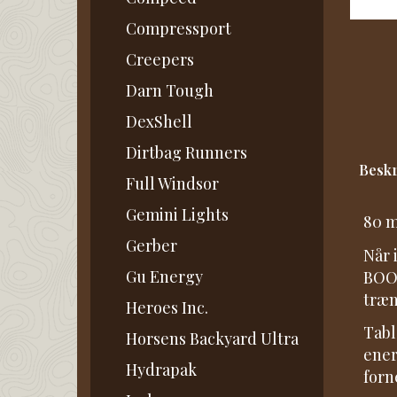
Compressport
Creepers
Darn Tough
DexShell
Dirtbag Runners
Beskr
Full Windsor
Gemini Lights
80 m
Gerber
Når 
Gu Energy
BOOS
træn
Heroes Inc.
Tabl
Horsens Backyard Ultra
ener
Hydrapak
forn