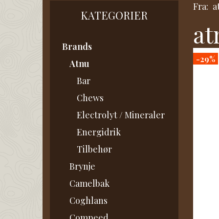
Fra:
a
KATEGORIER
at
Brands
-29%
Atnu
Bar
Chews
Electrolyt / Mineraler
Energidrik
Tilbehør
Brynje
Camelbak
Coghlans
Compeed