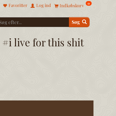
0
Favoritter
Log ind
Indkøbskurv
Søg
#i live for this shit