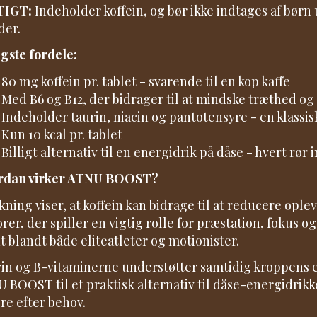
TIGT:
Indeholder koffein, og bør ikke indtages af børn
der.
igste fordele:
80 mg koffein pr. tablet - svarende til en kop kaffe
Med B6 og B12, der bidrager til at mindske træthed 
Indeholder taurin, niacin og pantotensyre - en klassi
Kun 10 kcal pr. tablet
Billigt alternativ til en energidrik på dåse - hvert rø
rdan virker ATNU BOOST?
kning viser, at koffein kan bidrage til at reducere opl
orer, der spiller en vigtig rolle for præstation, fokus
t blandt både eliteatleter og motionister.
in og B-vitaminerne understøtter samtidig kroppens
 BOOST til et praktisk alternativ til dåse-energidrikke
re efter behov.