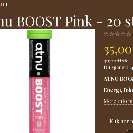
tnu
nu BOOST Pink - 20 s
35,0
49,00 DKK
Du sparer:
1
ATNU BOOST
Energi, fok
Mere infor
Klik her 