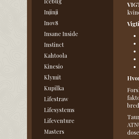
Icebug
VIG
Injinji
kvin
Inov8
Vigt
Insane Inside
Instinct
Kahtoola
Kinesio
Klymit
Hvo
Kupilka
Fors
fakt
Lifestraw
bred
Lifesystems
Taur
Lifeventure
ATNU
Masters
dose