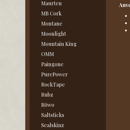
Maurten
Anv
MB Cork
Montane
Moonlight
Mountain King
OMM
Paingone
PurePower
RockTape
Rubz
Röwo
Saltsticks
Sealskinz