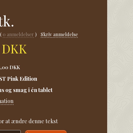
tk.
0
anmeldelser
Skriv anmeldelse
0 DKK
4,00 DKK
 Pink Edition
us og smag i én tablet
mation
for at ændre denne tekst