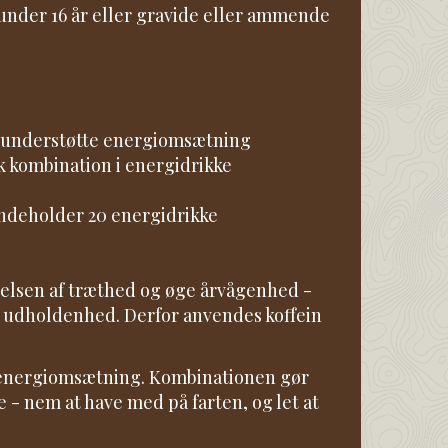
 under 16 år eller gravide eller ammende
og understøtte energiomsætning
sk kombination i energidrikke
r indeholder 20 energidrikke
evelsen af træthed og øge årvågenhed -
 og udholdenhed. Derfor anvendes koffein
 energiomsætning. Kombinationen gør
 - nem at have med på farten, og let at