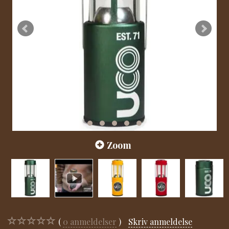
Zoom
0
anmeldelser
Skriv anmeldelse