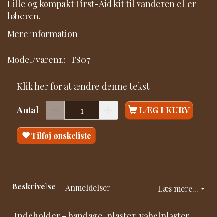
Lille og kompakt First-Aid kit til vanderen eller
løberen.
Mere information
Model/varenr.:
TS07
Klik her for at ændre denne tekst
Antal
LÆG I KURV
Tilføj ønskeliste
Beskrivelse
Anmeldelser
Læs mere...
Indeholder - bandage, plaster, vabelplaster,