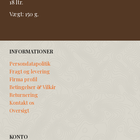
18 ltr.
Vægt: 150 g.
INFORMATIONER
Persondatapolitik
Fragt og levering
Firma profil
Betingelser & Vilkår
Returnering
Kontakt os
Oversigt
KONTO