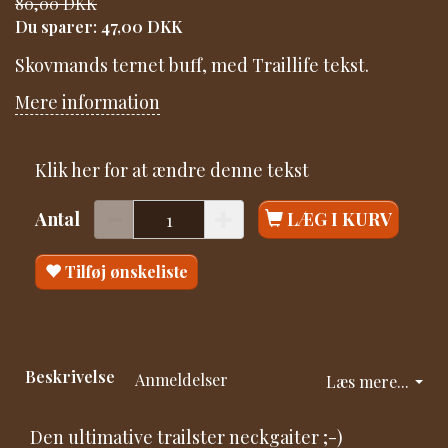
80,00 DKK
Du sparer:
47,00 DKK
Skovmands ternet buff, med Traillife tekst.
Mere information
Klik her for at ændre denne tekst
Antal
LÆG I KURV
Tilføj ønskeliste
Beskrivelse
Anmeldelser
Læs mere...
Den ultimative trailster neckgaiter ;-)