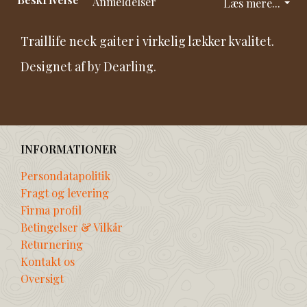
Anmeldelser
Læs mere...
Traillife neck gaiter i virkelig lækker kvalitet.
Designet af by Dearling.
INFORMATIONER
Persondatapolitik
Fragt og levering
Firma profil
Betingelser & Vilkår
Returnering
Kontakt os
Oversigt