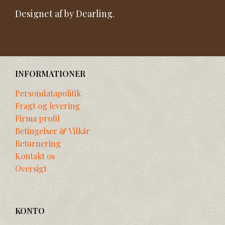
Designet af by Dearling.
INFORMATIONER
Persondatapolitik
Fragt og levering
Firma profil
Betingelser & Vilkår
Returnering
Kontakt os
Oversigt
KONTO