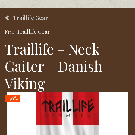
Traillife Gear
Fra:
Traillife Gear
Traillife - Neck
Gaiter - Danish
Viking
-76%