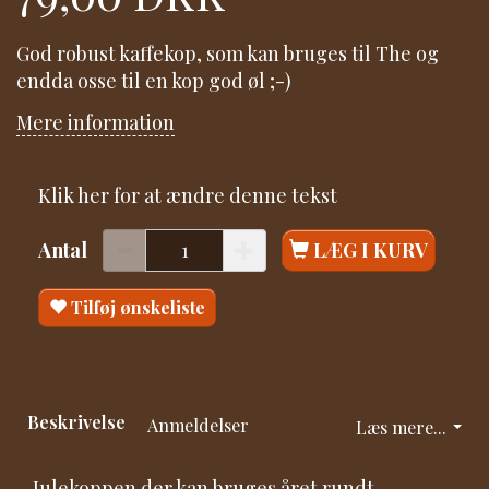
God robust kaffekop, som kan bruges til The og
endda osse til en kop god øl ;-)
Mere information
Klik her for at ændre denne tekst
Antal
LÆG I KURV
Tilføj ønskeliste
Beskrivelse
Anmeldelser
Læs mere...
Julekoppen der kan bruges året rundt.