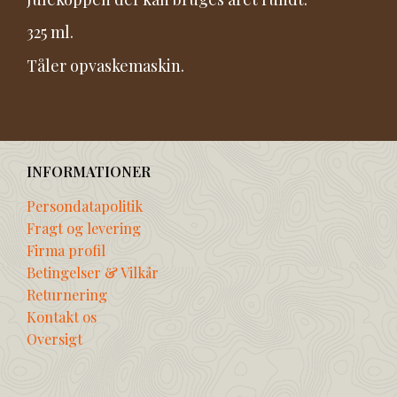
325 ml.
Tåler opvaskemaskin.
INFORMATIONER
Persondatapolitik
Fragt og levering
Firma profil
Betingelser & Vilkår
Returnering
Kontakt os
Oversigt