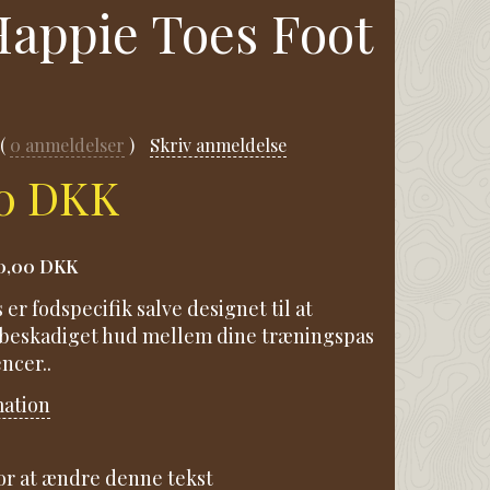
 Happie Toes Foot
0
anmeldelser
Skriv anmeldelse
00 DKK
0,00 DKK
er fodspecifik salve designet til at
beskadiget hud mellem dine træningspas
ncer..
mation
for at ændre denne tekst