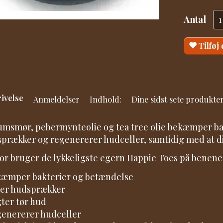
Antal
Tilføj
ivelse
Anmeldelser
Indhold:
Dine sidst sete produkte
msmør, pebermynteolie og tea tree olie bekæmper bak
prækker og regenererer hudceller, samtidig med at di
or bruger de lykkeligste egern Happie Toes på benene
æmper bakterier og betændelse
er hudsprækker
ter tør hud
enererer hudceller