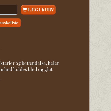
LÆG I KURV
 ønskeliste
r
terier og betændelse, heler
n hud holdes blød og glat.
.