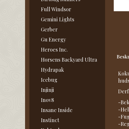
Full Windsor
Gemini Lights
Gerber
Gu Energy
Heroes Inc.
Beskr
Horsens Backyard Ultra
Hydrapak
Koku
Icebug
huds
Injinji
Derf
Inov8
-Bek
-Hel
Insane Inside
-Fug
Instinct
-Reg