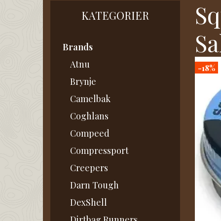
Sq
KATEGORIER
Sa
Brands
Atnu
-18%
Brynje
Camelbak
Coghlans
Compeed
Compressport
Creepers
Darn Tough
DexShell
Dirtbag Runners