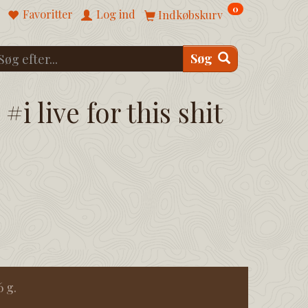
0
Favoritter
Log ind
Indkøbskurv
Søg
#i live for this shit
 g.