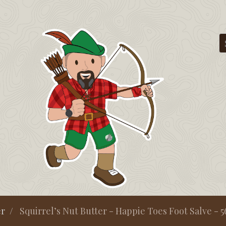
er
Squirrel’s Nut Butter - Happie Toes Foot Salve - 56