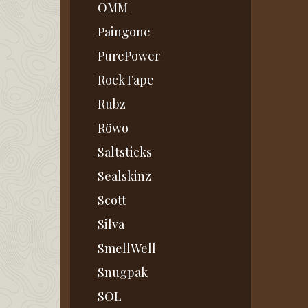
OMM
Paingone
PurePower
RockTape
Rubz
Röwo
Saltsticks
Sealskinz
Scott
Silva
SmellWell
Snugpak
SOL