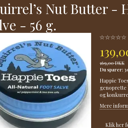
uirrel’s Nut Butter -
lve - 56 g.
139,
169,00 DKK
Du sparer:
3
Happie Toes 
genoprette 
og konkurre
Mere infor
Klik her 