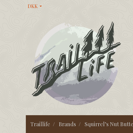
DKK
Traillife
Brands
Squirrel’s Nut Butt