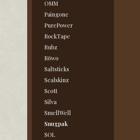
OMM
Paingone
PurePower
RockTape
Rubz
Röwo
Saltsticks
Sealskinz
Scott
Silva
SmellWell
Snugpak
SOL