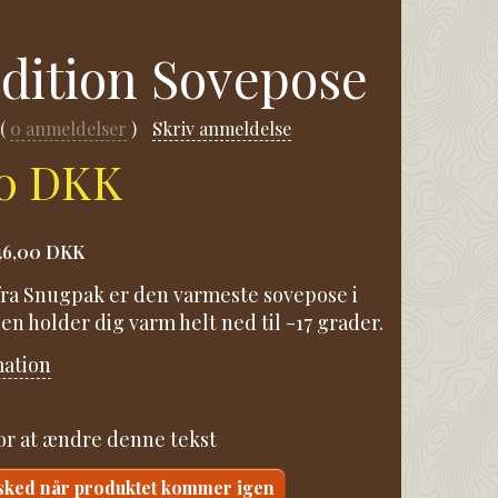
dition Sovepose
0
anmeldelser
Skriv anmeldelse
00 DKK
46,00 DKK
ra Snugpak er den varmeste sovepose i
en holder dig varm helt ned til -17 grader.
mation
for at ændre denne tekst
sked når produktet kommer igen