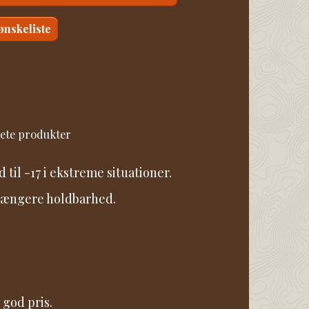
 ønskeliste
sete produkter
 til -17 i ekstreme situationer.
 længere holdbarhed.
 god pris.