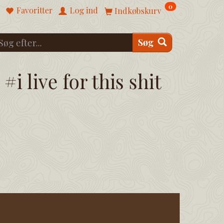
0
Favoritter
Log ind
Indkøbskurv
Søg
#i live for this shit