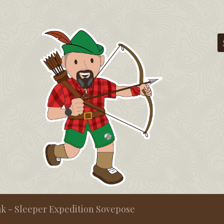
k - Sleeper Expedition Sovepose