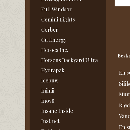
Full Windsor
Gemini Lights
Gerber
Gu Energy
Heroes Inc.
Beskr
Horsens Backyard Ultra
Hydrapak
En s
Icebug
Sili
Injinji
Mumi
Inov8
Blød
Insane Inside
Vand
Instinct
En s