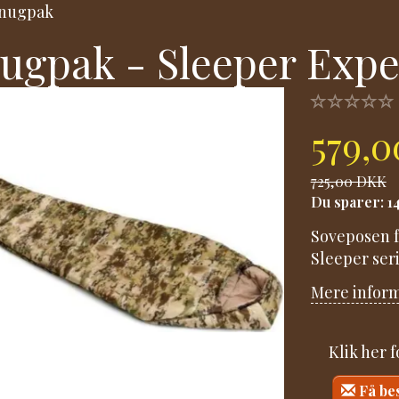
nugpak
ugpak - Sleeper Expe
579,
725,00 DKK
Du sparer:
1
Soveposen f
Sleeper seri
Mere infor
Klik her 
Få be