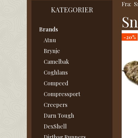
Fra:
S
KATEGORIER
Sn
Brands
-20%
Atnu
Brynje
Camelbak
Coghlans
Compeed
Compressport
Creepers
Darn Tough
DexShell
Dirtbag Runners