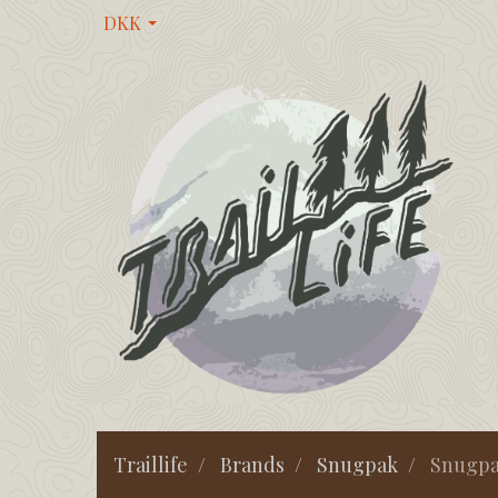
DKK
Traillife
Brands
Snugpak
Snugpa