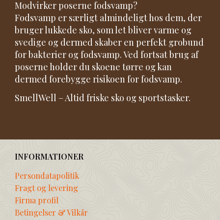
Modvirker poserne fodsvamp?
Fodsvamp er særligt almindeligt hos dem, der
bruger lukkede sko, som let bliver varme og
svedige og dermed skaber en perfekt grobund
for bakterier og fodsvamp. Ved fortsat brug af
poserne holder du skoene tørre og kan
dermed forebygge risikoen for fodsvamp.
SmellWell – Altid friske sko og sportstasker.
INFORMATIONER
Persondatapolitik
Fragt og levering
Firma profil
Betingelser & Vilkår