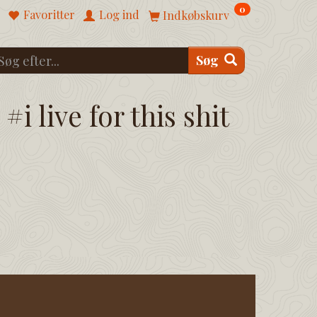
0
Favoritter
Log ind
Indkøbskurv
Søg
#i live for this shit