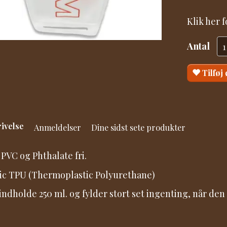
Klik her 
Antal
Tilføj
ivelse
Anmeldelser
Dine sidst sete produkter
 PVC og Phthalate fri.
ic TPU (Thermoplastic Polyurethane)
indholde 250 ml. og fylder stort set ingenting, når de