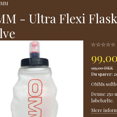
OMM
M - Ultra Flexi Flask
lve
99,0
119,00 DKK
Du sparer:
2
OMMs softbo
Denne 250 ml
løbebælte.
Mere infor