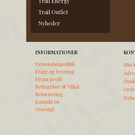
Trail Energy
Trail Outlet
Nyheder
INFORMATIONER
KON
Persondatapolitik
Min 
Fragt og levering
Adre
Firma profil
Ønske
Betingelser & Vilkår
Ordr
Returnering
Nyhe
Kontakt os
Oversigt