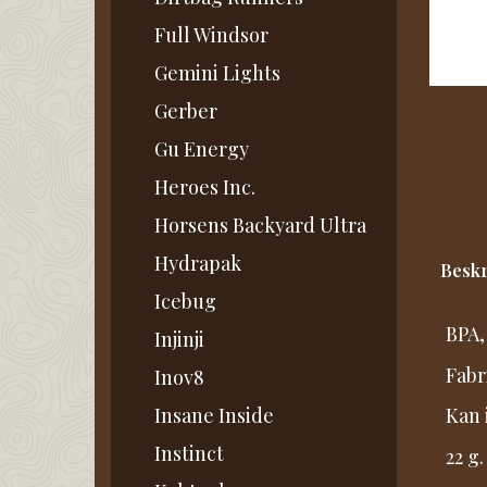
Full Windsor
Gemini Lights
Gerber
Gu Energy
Heroes Inc.
Horsens Backyard Ultra
Hydrapak
Beskr
Icebug
BPA,
Injinji
Fabr
Inov8
Insane Inside
Kan 
Instinct
22 g.