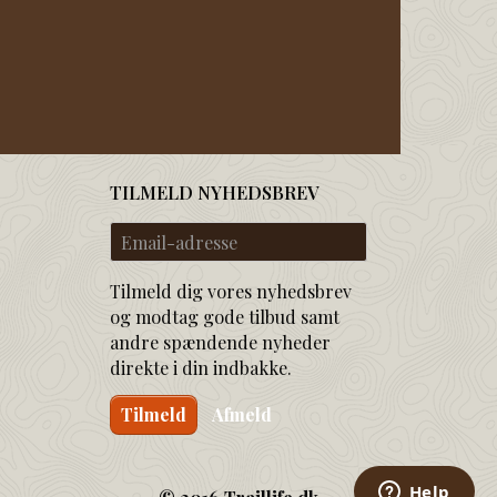
TILMELD NYHEDSBREV
Email-
adresse
Tilmeld dig vores nyhedsbrev
og modtag gode tilbud samt
andre spændende nyheder
direkte i din indbakke.
Tilmeld
Afmeld
© 2016 Traillife.dk