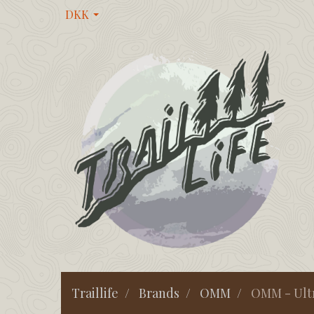
DKK
Traillife
Brands
OMM
OMM - Ultra