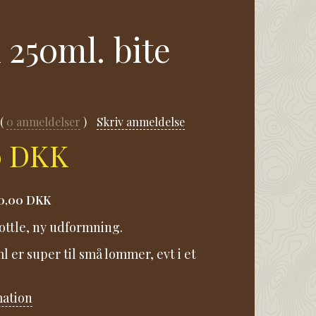
 250ml. bite
0
anmeldelser
Skriv anmeldelse
0 DKK
0,00 DKK
ttle, ny udformning.
 er super til små lommer, evt i et
mation