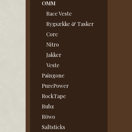
OMM
Race Veste
Rygsække & Tasker
Core
Nitro
Jakker
Veste
Paingone
PurePower
RockTape
Rubz
Röwo
Saltsticks