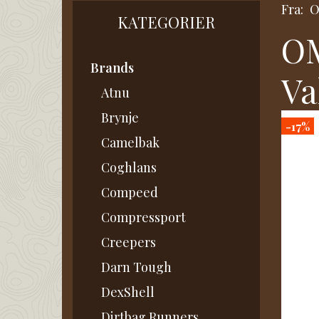
Fra:
KATEGORIER
OM
Brands
Va
Atnu
Brynje
-17%
Camelbak
Coghlans
Compeed
Compressport
Creepers
Darn Tough
DexShell
Dirtbag Runners