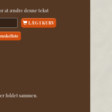
for at ændre denne tekst
LÆG I KURV
 ønskeliste
n er foldet sammen.