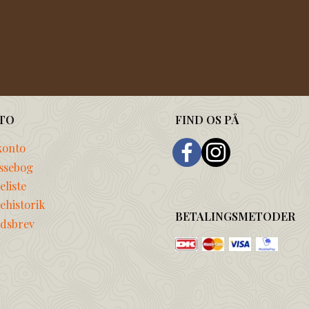
TO
FIND OS PÅ
konto
ssebog
liste
ehistorik
BETALINGSMETODER
dsbrev