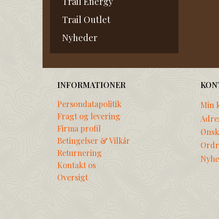
Trail Energy
Trail Outlet
Nyheder
INFORMATIONER
KON
Persondatapolitik
Min 
Fragt og levering
Adre
Firma profil
Ønske
Betingelser & Vilkår
Ordr
Returnering
Nyhe
Kontakt os
Oversigt