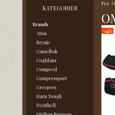
Fra:
KATEGORIER
OM
Brands
-14%
Atnu
Brynje
Camelbak
Coghlans
Compeed
Compressport
Creepers
Darn Tough
DexShell
Dirtbag Runners