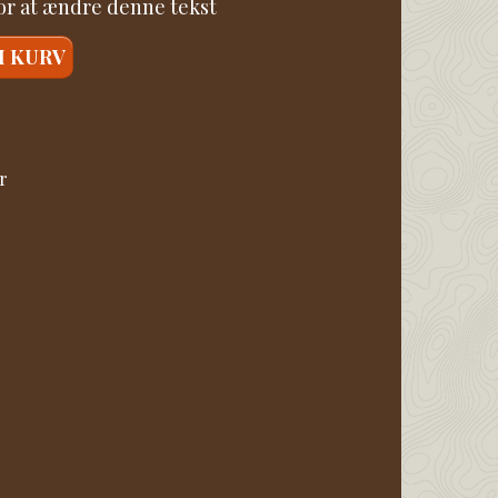
for at ændre denne tekst
I KURV
r