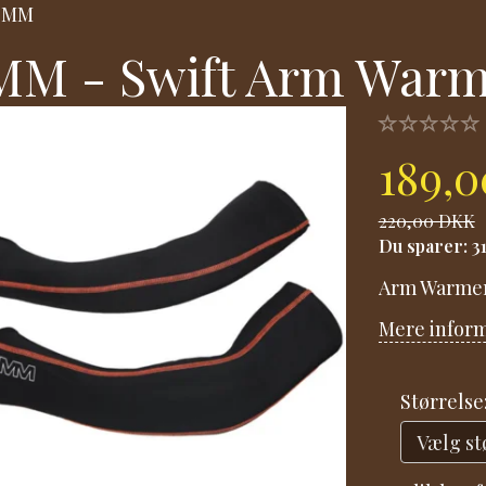
OMM
M - Swift Arm Warm
189,
220,00 DKK
Du sparer:
3
Arm Warmers
Mere infor
Størrelse