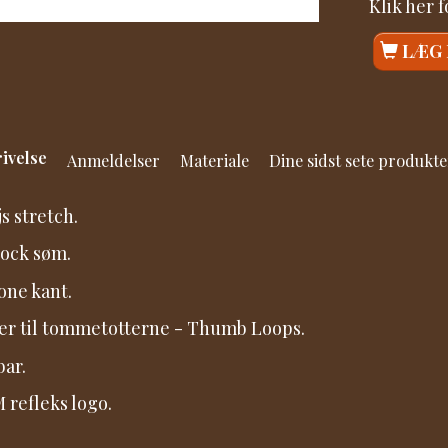
Klik her 
LÆG 
ivelse
Anmeldelser
Materiale
Dine sidst sete produkte
js stretch.
lock søm.
kone kant.
er til tommetotterne - Thumb Loops.
ar.
refleks logo.