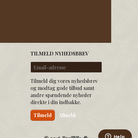
TILMELD NYHEDSBREV
Email-
adresse
Tilmeld dig vores nyhedsbrev
og modtag gode tilbud samt
andre spændende nyheder
direkte i din indbakke.
Tilmeld
Afmeld
© 2016 Traillife.dk