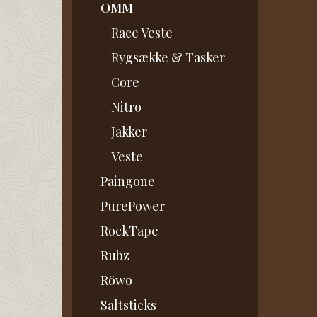
OMM
Race Veste
Rygsække & Tasker
Core
Nitro
Jakker
Veste
Paingone
PurePower
RockTape
Rubz
Röwo
Saltsticks