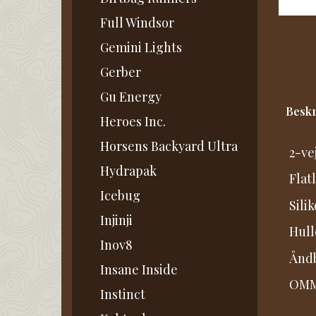
Full Windsor
Gemini Lights
Gerber
Gu Energy
Beskr
Heroes Inc.
Horsens Backyard Ultra
2-ve
Hydrapak
Flat
Icebug
Sili
Injinji
Hull
Inov8
Åndb
Insane Inside
OMM 
Instinct