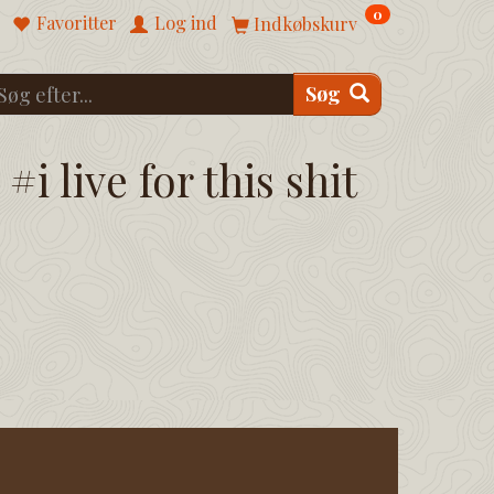
0
Favoritter
Log ind
Indkøbskurv
Søg
#i live for this shit