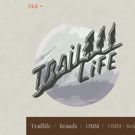
DKK
Traillife
Brands
OMM
OMM - Swi