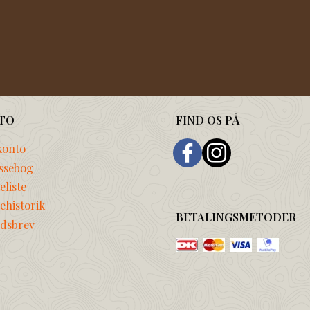
TO
FIND OS PÅ
konto
ssebog
liste
ehistorik
BETALINGSMETODER
dsbrev