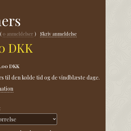
ers
0
anmeldelser
Skriv anmeldelse
00 DKK
1,00 DKK
 til den kolde tid og de vindblæste dage.
mation
: