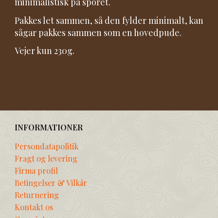
minimalistisk på sporet.
Pakkes let sammen, så den fylder minimalt, kan
sågar pakkes sammen som en hovedpude.
Vejer kun 230g.
INFORMATIONER
Persondatapolitik
Fragt og levering
Firma profil
Betingelser & Vilkår
Returnering
Kontakt os