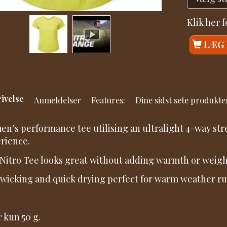
Klik her 
LÆG 
ivelse
Anmeldelser
Features:
Dine sidst sete produkte
n’s performance tee utilising an ultralight 4-way stre
rience.
Nitro Tee looks great without adding warmth or weigh
 wicking and quick drying perfect for warm weather r
r kun 50 g.