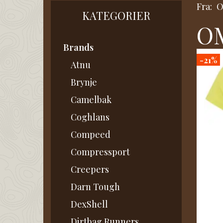
Fra:
KATEGORIER
OM
Brands
-21%
Atnu
Brynje
Camelbak
Coghlans
Compeed
Compressport
Creepers
Darn Tough
DexShell
Dirtbag Runners