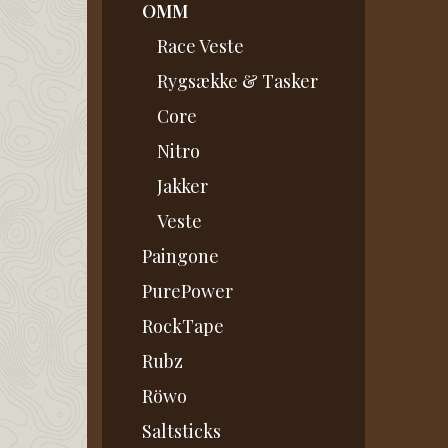
OMM
Race Veste
Rygsække & Tasker
Core
Nitro
Jakker
Veste
Paingone
PurePower
RockTape
Rubz
Röwo
Saltsticks