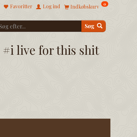
0
Favoritter
Log ind
Indkøbskurv
Søg
#i live for this shit