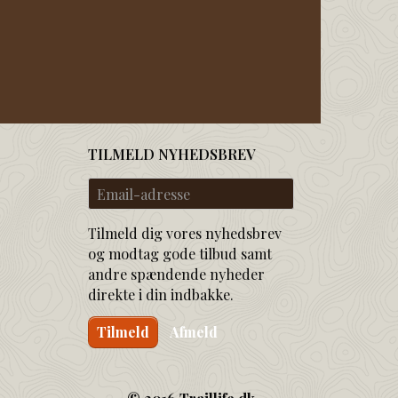
TILMELD NYHEDSBREV
Email-
adresse
Tilmeld dig vores nyhedsbrev
og modtag gode tilbud samt
andre spændende nyheder
direkte i din indbakke.
Tilmeld
Afmeld
© 2016 Traillife.dk