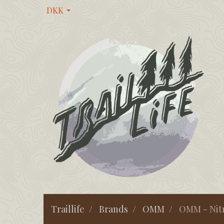
DKK
Traillife
Brands
OMM
OMM - Nitr