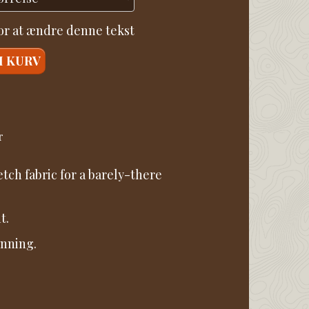
for at ændre denne tekst
I KURV
r
tch fabric for a barely-there
t.
unning.