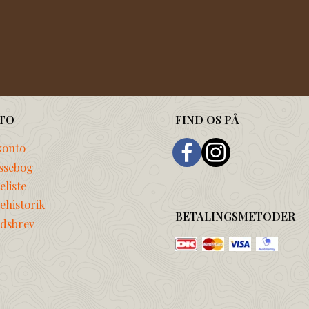
TO
FIND OS PÅ
konto
ssebog
liste
ehistorik
BETALINGSMETODER
dsbrev