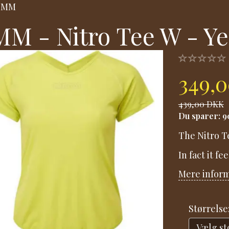
OMM
M - Nitro Tee W - Ye
349,
439,00 DKK
Du sparer:
9
The Nitro Te
In fact it fe
Mere infor
Størrelse