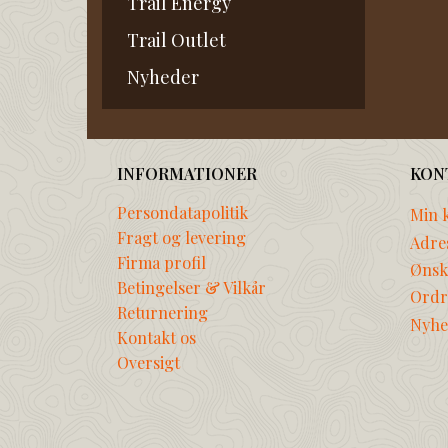
Trail Energy
Trail Outlet
Nyheder
INFORMATIONER
KON
Persondatapolitik
Min 
Fragt og levering
Adre
Firma profil
Ønske
Betingelser & Vilkår
Ordr
Returnering
Nyhe
Kontakt os
Oversigt