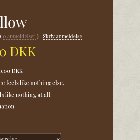
llow
0
anmeldelser
Skriv anmeldelse
00 DKK
0,00 DKK
e feels like nothing else.
els like nothing at all.
mation
: