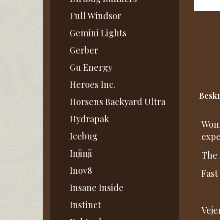
Full Windsor
Gemini Lights
Gerber
Gu Energy
Heroes Inc.
Beskr
Horsens Backyard Ultra
Hydrapak
Wome
Icebug
expe
Injinji
The 
Inov8
Fast
Insane Inside
Instinct
Veje