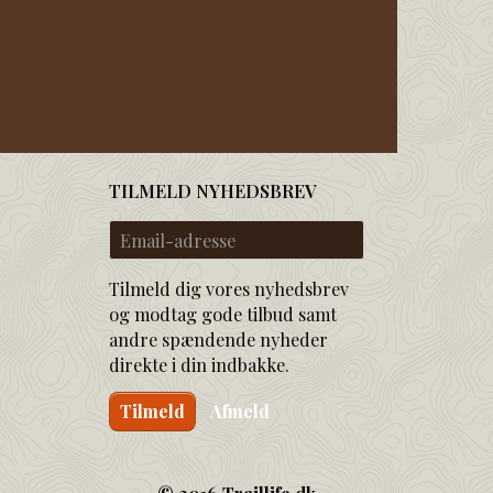
TILMELD NYHEDSBREV
Email-
adresse
Tilmeld dig vores nyhedsbrev
og modtag gode tilbud samt
andre spændende nyheder
direkte i din indbakke.
Tilmeld
Afmeld
© 2016 Traillife.dk