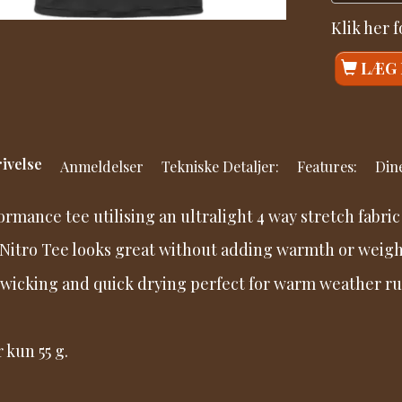
Klik her 
LÆG 
ivelse
Anmeldelser
Tekniske Detaljer:
Features:
Dine
ormance tee utilising an ultralight 4 way stretch fabric
Nitro Tee looks great without adding warmth or weigh
 wicking and quick drying perfect for warm weather r
 kun 55 g.