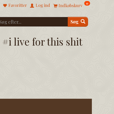
0
Favoritter
Log ind
Indkøbskurv
Søg
#i live for this shit