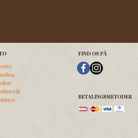
TO
FIND OS PÅ
konto
ssebog
liste
ehistorik
BETALINGSMETODER
dsbrev