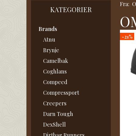
Fra:
KATEGORIER
OM
Brands
-21%
Atnu
Brynje
Camelbak
Coghlans
Compeed
Compressport
Creepers
Darn Tough
DexShell
Dirtbag Runners