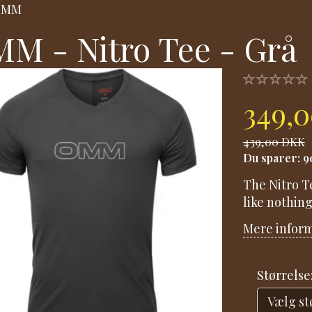
OMM
M - Nitro Tee - Grå
349,
439,00 DKK
Du sparer:
9
The Nitro Tee
like nothing 
Mere infor
Størrelse