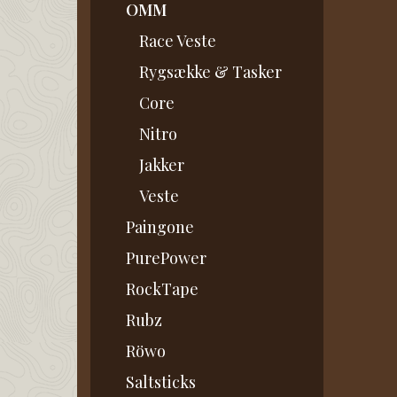
OMM
Race Veste
Rygsække & Tasker
Core
Nitro
Jakker
Veste
Paingone
PurePower
RockTape
Rubz
Röwo
Saltsticks