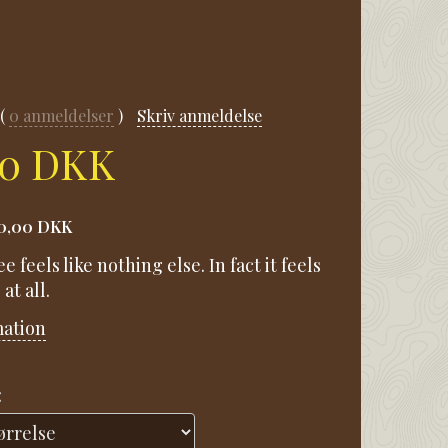
0
anmeldelser
Skriv anmeldelse
00 DKK
0,00 DKK
 feels like nothing else. In fact it feels
at all.
mation
: