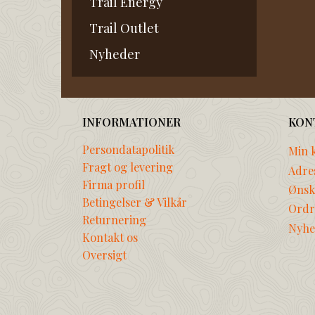
Trail Energy
Trail Outlet
Nyheder
INFORMATIONER
KON
Persondatapolitik
Min 
Fragt og levering
Adre
Firma profil
Ønske
Betingelser & Vilkår
Ordr
Returnering
Nyhe
Kontakt os
Oversigt