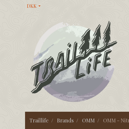
DKK
Traillife
Brands
OMM
OMM - Nitr