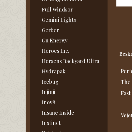
Full Windsor
Gemini Lights
Gerber
Gu Energy
Heroes Inc.
Beskr
Horsens Backyard Ultra
Perf
Hydrapak
Icebug
The 
Injinji
Fast
Inov8
Insane Inside
Vejer
Instinct