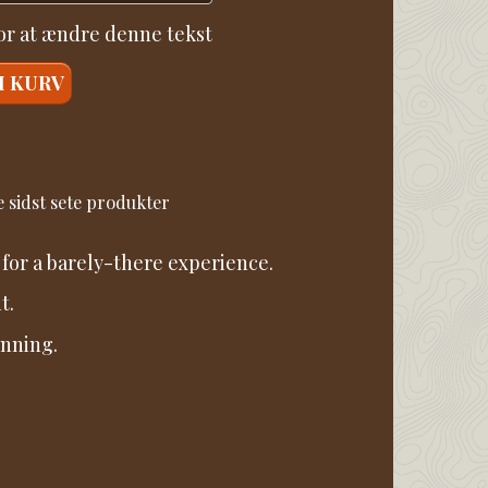
for at ændre denne tekst
I KURV
 sidst sete produkter
 for a barely-there experience.
t.
unning.