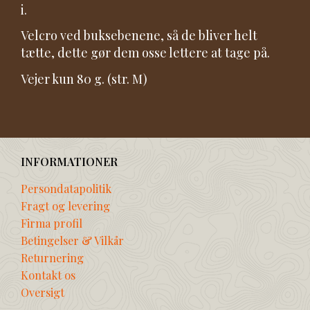
i.
Velcro ved buksebenene, så de bliver helt
tætte, dette gør dem osse lettere at tage på.
Vejer kun 80 g. (str. M)
INFORMATIONER
Persondatapolitik
Fragt og levering
Firma profil
Betingelser & Vilkår
Returnering
Kontakt os
Oversigt