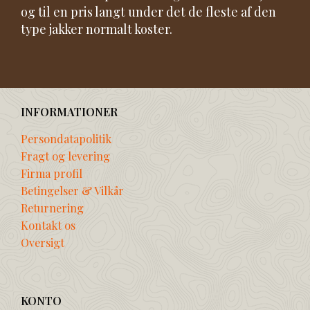
og til en pris langt under det de fleste af den
type jakker normalt koster.
INFORMATIONER
Persondatapolitik
Fragt og levering
Firma profil
Betingelser & Vilkår
Returnering
Kontakt os
Oversigt
KONTO