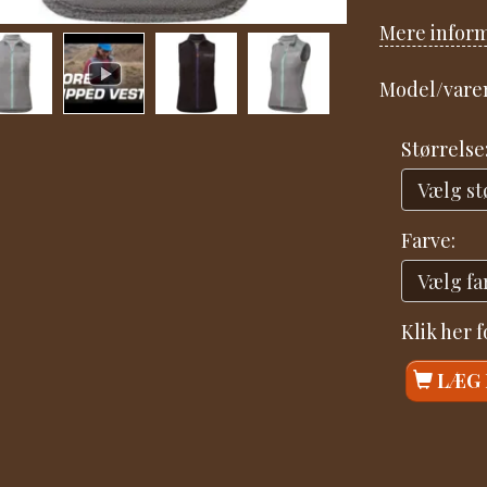
Mere infor
Model/varen
Størrelse
Farve:
Klik her 
LÆG 