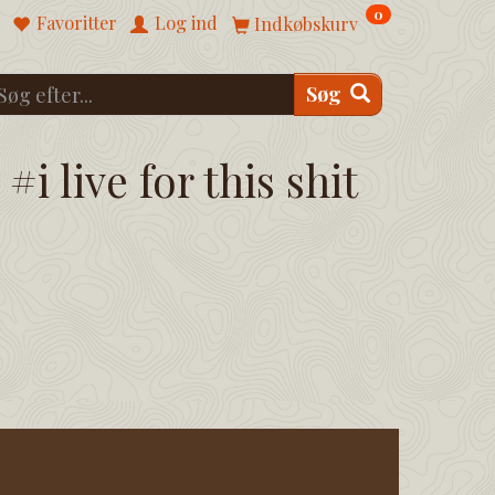
0
Favoritter
Log ind
Indkøbskurv
Søg
#i live for this shit