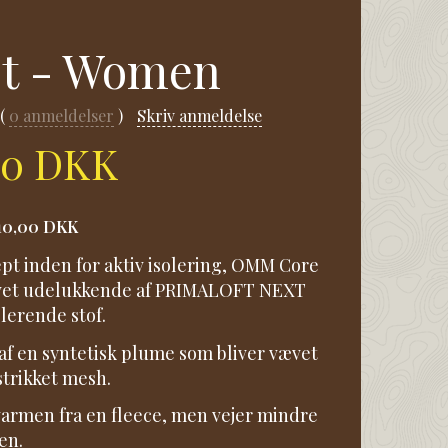
st - Women
0
anmeldelser
Skriv anmeldelse
00 DKK
10,00 DKK
ept inden for aktiv isolering, OMM Core
avet udelukkende af PRIMALOFT NEXT
olerende stof.
 af en syntetisk plume som bliver vævet
trikket mesh.
varmen fra en fleece, men vejer mindre
en.