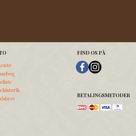
TO
FIND OS PÅ
konto
ssebog
liste
ehistorik
BETALINGSMETODER
dsbrev