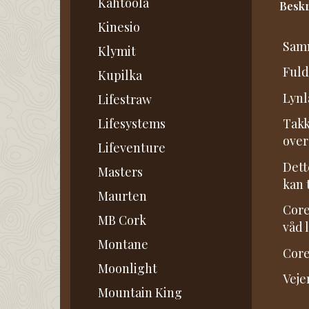
Kahtoola
Beskr
Kinesio
Samm
Klymit
Fuld
Kupilka
Lynl
Lifestraw
Lifesystems
Takk
over
Lifeventure
Dett
Masters
kan 
Maurten
Core
MB Cork
våd 
Montane
Core
Moonlight
Vejer
Mountain King