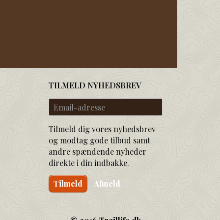
TILMELD NYHEDSBREV
Email-
adresse
Tilmeld dig vores nyhedsbrev
og modtag gode tilbud samt
andre spændende nyheder
direkte i din indbakke.
Tilmeld
Afmeld
© 2016 Traillife.dk