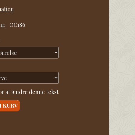
mation
r.:
OC186
:
for at ændre denne tekst
I KURV