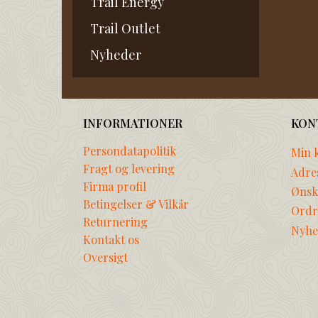
Trail Energy
Trail Outlet
Nyheder
INFORMATIONER
KON
Persondatapolitik
Min 
Fragt og levering
Adre
Firma profil
Ønske
Betingelser & Vilkår
Ordr
Returnering
Nyhe
Kontakt os
Oversigt