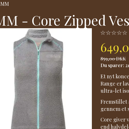
OMM
M - Core Zipped Ve
649,
859,00 DKK
Du sparer:
2
Et nyt konc
Range er l
ultra-let is
Fremstillet
gennem et s
Core giver 
end halvdel