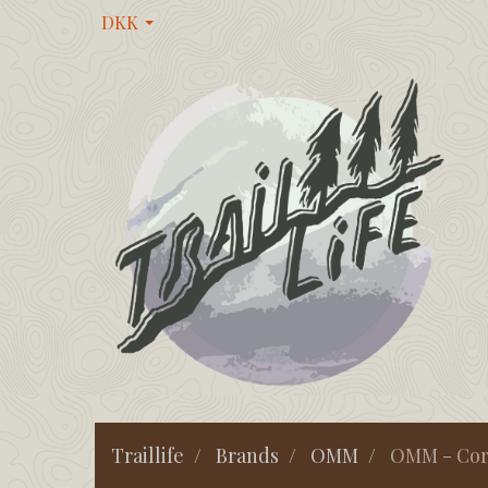
DKK
Traillife
Brands
OMM
OMM - Cor