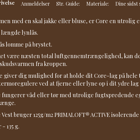
ivelse
Anmeldelser
Str. Guide:
Materiale:
Dine sidst
en med en skal jakke eller bluse, er Core en utrolig eff
 længde lynlås.
ås lomme på brystet.
et være næsten total luftgennemtrængelighed, kan den
skudsvarmen fra kroppen.
e giver dig mulighed for at holde dit Core-lag på hele 
termoregulere ved at fjerne eller lyne op i dit ydre lag
 fungerer våd eller tør med utrolige fugtspredende ege
længe.
 Vest bruger 125g/m2 PRIMALOFT® ACTIVE isolerende 
 - 135 g.